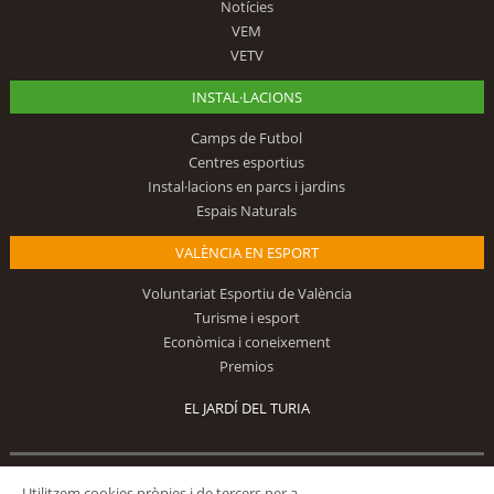
Notícies
VEM
VETV
INSTAL·LACIONS
Camps de Futbol
Centres esportius
Instal·lacions en parcs i jardins
Espais Naturals
VALÈNCIA EN ESPORT
Voluntariat Esportiu de València
Turisme i esport
Econòmica i coneixement
Premios
EL JARDÍ DEL TURIA
Utilitzem cookies pròpies i de tercers per a