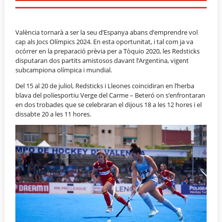
València tornarà a ser la seu d’Espanya abans d’emprendre vol
cap als Jocs Olímpics 2024. En esta oportunitat, i tal com ja va
ocórrer en la preparació prèvia per a Tòquio 2020, les Redsticks
disputaran dos partits amistosos davant l’Argentina, vigent
subcampiona olímpica i mundial.
Del 15 al 20 de juliol, Redsticks i Lleones coincidiran en l’herba
blava del poliesportiu Verge del Carme – Beteró on s’enfrontaran
en dos trobades que se celebraran el dijous 18 a les 12 hores i el
dissabte 20 a les 11 hores.