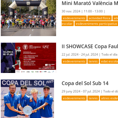
Mini Marató València 
30 nov. 2024 |
11:00 - 13:00 |
esdeveniments
actividad física
at
escolar
esdeveniments participatius
II SHOWCASE Copa Fau
22 jul. 2024 - 24 jul. 2024 |
Todo el día
esdeveniments
tennis
edat escola
Copa del Sol Sub 14
29 juny 2024 - 07 jul. 2024 |
Todo el dí
esdeveniments
tennis
altres esd