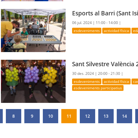
Esports al Barri (Sant I
06 jul. 2024 |
11:00 - 14:00 |
esdeveniments
actividad física
ed
Sant Silvestre València
30 des. 2024 |
20:00 - 21:30 |
esdeveniments
actividad física
ca
esdeveniments participatius
8
9
10
11
12
13
14