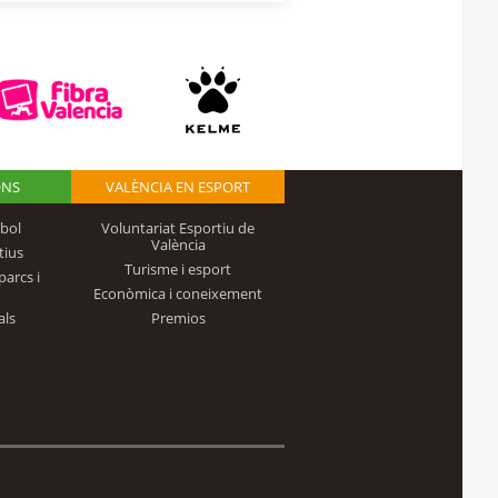
ONS
VALÈNCIA EN ESPORT
bol
Voluntariat Esportiu de
València
tius
Turisme i esport
parcs i
Econòmica i coneixement
als
Premios