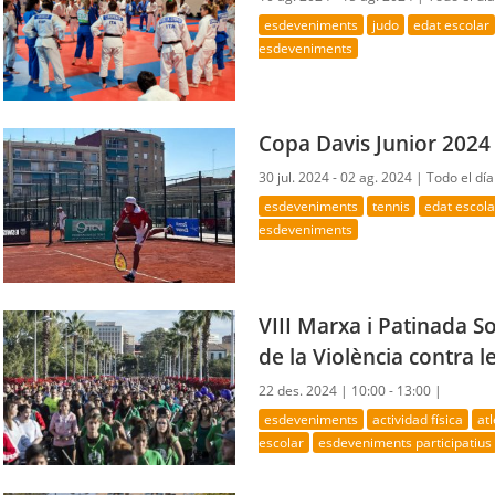
esdeveniments
judo
edat escolar
esdeveniments
Copa Davis Junior 2024
30 jul. 2024 - 02 ag. 2024 |
Todo el día
esdeveniments
tennis
edat escola
esdeveniments
VIII Marxa i Patinada So
de la Violència contra l
22 des. 2024 |
10:00 - 13:00 |
esdeveniments
actividad física
at
escolar
esdeveniments participatius