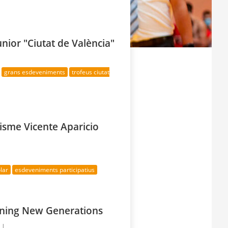
nior "Ciutat de València"
grans esdeveniments
trofeus ciutat
lisme Vicente Aparicio
lar
esdeveniments participatius
aining New Generations
 |