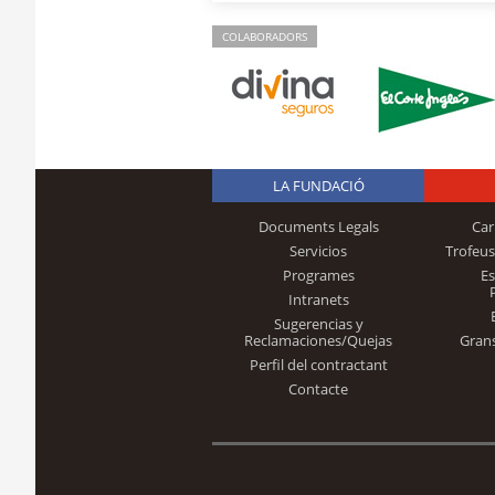
COLABORADORS
LA FUNDACIÓ
Documents Legals
Car
Servicios
Trofeus
Programes
E
Intranets
Sugerencias y
Reclamaciones/Quejas
Gran
Perfil del contractant
Contacte