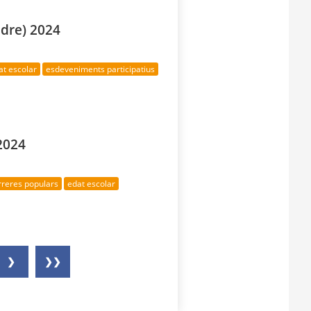
sidre) 2024
at escolar
esdeveniments participatius
 2024
rreres populars
edat escolar
❯
❯❯