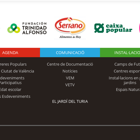
AGENDA
Logo Fundación
COMUNICACIÓ
INSTAL·LACI
reres Populars
Centre de Documentació
Camps de Fut
 Ciutat de València
Notícies
Centres espor
Trinidad Alfonso
sdeveniments
VEM
Instal·lacions en 
Participatius
jardins
VETV
Edat escolar
Espais Natur
s Esdeveniments
EL JARDÍ DEL TURIA