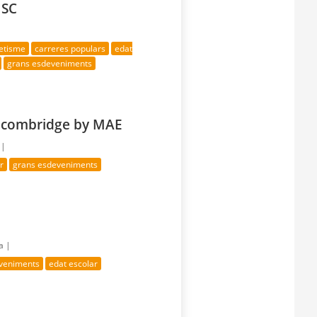
MSC
letisme
carreres populars
edat
grans esdeveniments
lcombridge by MAE
 |
r
grans esdeveniments
a |
eveniments
edat escolar