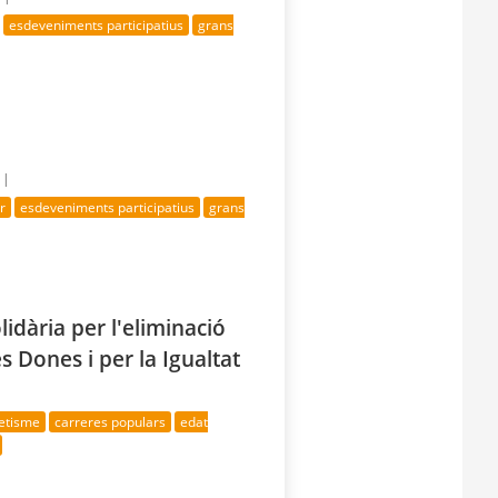
esdeveniments participatius
grans
 |
r
esdeveniments participatius
grans
lidària per l'eliminació
es Dones i per la Igualtat
letisme
carreres populars
edat