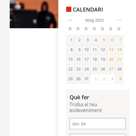
CALENDARI
<<
Maig 2023
>>
D
D
D
D
D
D
D
1
2
3
4
5
6
7
5
6
7
8
9
10
11
12
13
14
13
14
15
16
17
18
19
20
21
20
21
22
23
24
25
26
27
28
27
29
30
31
1
2
3
4
4
Què fer
Troba el teu
esdeveniment