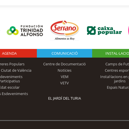
AGENDA
Logo Fundación
COMUNICACIÓ
INSTAL·LACI
reres Populars
Centre de Documentació
Camps de Fut
 Ciutat de València
Notícies
Centres espor
Trinidad Alfonso
sdeveniments
VEM
Instal·lacions en 
Participatius
jardins
VETV
Edat escolar
Espais Natur
s Esdeveniments
EL JARDÍ DEL TURIA