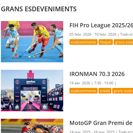
GRANS ESDEVENIMENTS
FIH Pro League 2025/2
05 febr. 2026 - 10 febr. 2026 |
Todo el
esdeveniments
hoquei
grans esd
IRONMAN 70.3 2026
19 abr. 2026 |
7:30 - 15:00 |
esdeveniments
triatló
grans esde
MotoGP Gran Premi de 
14 nov. 2025 - 16 nov. 2025 |
Todo el 