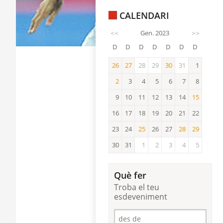
CALENDARI
<<
Gen. 2023
>>
D
D
D
D
D
D
D
26
27
28
29
30
31
1
26
27
30
2
3
4
5
6
7
8
2
9
10
11
12
13
14
15
15
16
17
18
19
20
21
22
23
24
25
26
27
28
29
25
28
29
30
31
1
2
3
4
5
Què fer
Troba el teu
esdeveniment