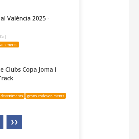
l València 2025 -
día |
veniments
e Clubs Copa Joma i
Track
esdeveniments
grans esdeveniments
❯❯