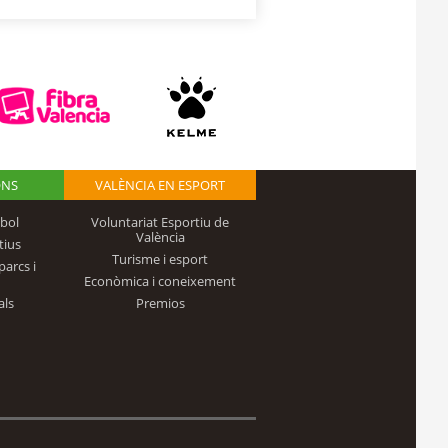
ONS
VALÈNCIA EN ESPORT
bol
Voluntariat Esportiu de
València
tius
Turisme i esport
parcs i
Econòmica i coneixement
als
Premios