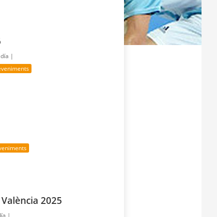
6
 día |
eveniments
veniments
València 2025
día |