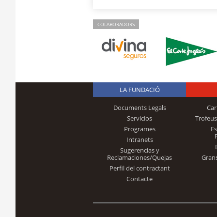
COLABORADORS
LA FUNDACIÓ
Documents Legals
Car
Servicios
Trofeus
Programes
E
Intranets
Sugerencias y
Reclamaciones/Quejas
Gran
Perfil del contractant
Contacte