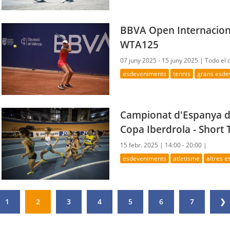
BBVA Open Internaciona
WTA125
07 juny 2025 - 15 juny 2025 |
Todo el 
esdeveniments
tennis
grans esde
Campionat d'Espanya d
Copa Iberdrola - Short 
15 febr. 2025 |
14:00 - 20:00 |
esdeveniments
atletisme
altres 
1
2
3
4
5
6
7
❯