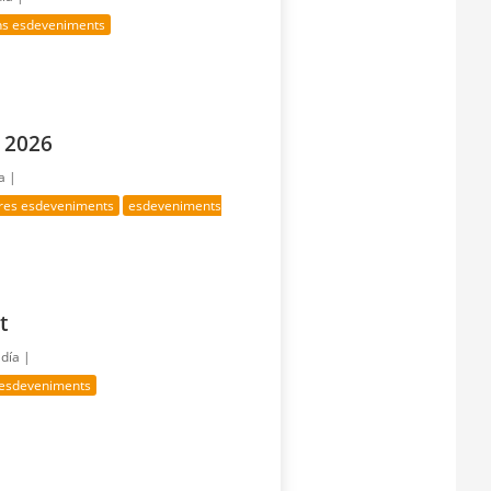
ns esdeveniments
 2026
a |
tres esdeveniments
esdeveniments
t
 día |
 esdeveniments