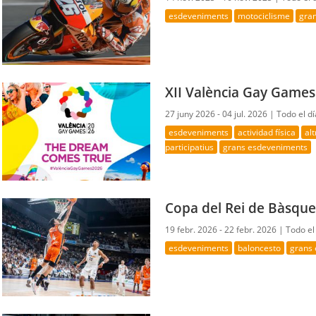
esdeveniments
motociclisme
gra
XII València Gay Games
27 juny 2026 - 04 jul. 2026 |
Todo el dí
esdeveniments
actividad física
al
participatius
grans esdeveniments
Copa del Rei de Bàsque
19 febr. 2026 - 22 febr. 2026 |
Todo el
esdeveniments
baloncesto
grans