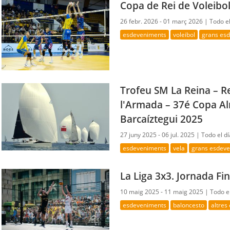
Copa de Rei de Voleibo
26 febr. 2026 - 01 març 2026 |
Todo el
esdeveniments
voleibol
grans es
Trofeu SM La Reina – 
l'Armada – 37é Copa Al
Barcaíztegui 2025
27 juny 2025 - 06 jul. 2025 |
Todo el dí
esdeveniments
vela
grans esdev
La Liga 3x3. Jornada Fina
10 maig 2025 - 11 maig 2025 |
Todo el
esdeveniments
baloncesto
altres