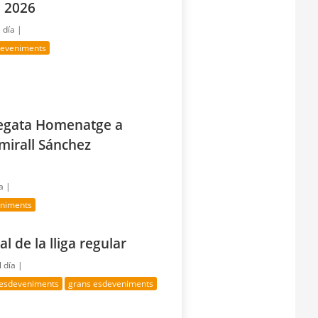
l 2026
 día |
deveniments
Regata Homenatge a
mirall Sánchez
a |
eniments
l de la lliga regular
 día |
 esdeveniments
grans esdeveniments