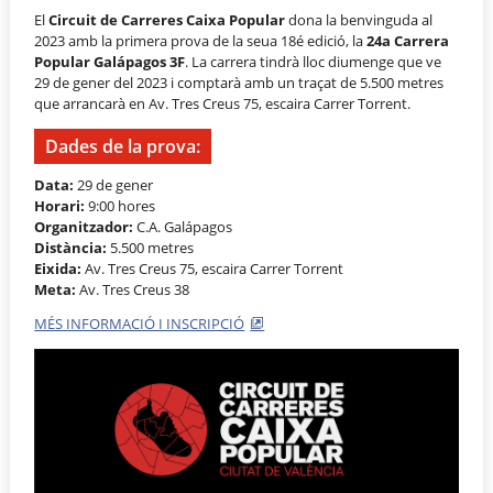
El
Circuit de Carreres Caixa Popular
dona la benvinguda al
2023 amb la primera prova de la seua 18é edició, la
24a Carrera
Popular Galápagos 3F
. La carrera tindrà lloc diumenge que ve
29 de gener del 2023 i comptarà amb un traçat de 5.500 metres
que arrancarà en Av. Tres Creus 75, escaira Carrer Torrent.
Dades de la prova:
Data:
29 de gener
Horari:
9:00 hores
Organitzador:
C.A. Galápagos
Distància:
5.500 metres
Eixida:
Av. Tres Creus 75, escaira Carrer Torrent
Meta:
Av. Tres Creus 38
MÉS INFORMACIÓ I INSCRIPCIÓ