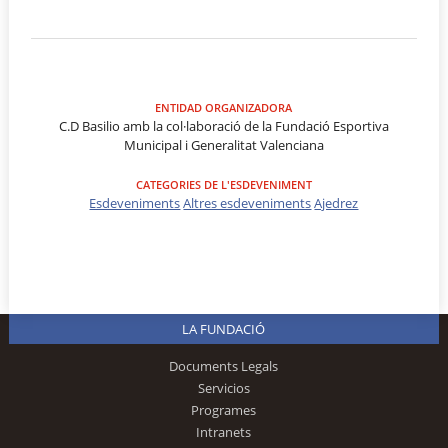
ENTIDAD ORGANIZADORA
C.D Basilio amb la col·laboració de la Fundació Esportiva
Municipal i Generalitat Valenciana
CATEGORIES DE L'ESDEVENIMENT
Esdeveniments
Altres esdeveniments
Ajedrez
LA FUNDACIÓ
Documents Legals
Servicios
Programes
Intranets