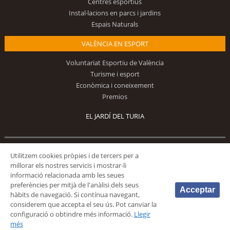
Centres esportius
Instal·lacions en parcs i jardins
Espais Naturals
VALÈNCIA EN ESPORT
Voluntariat Esportiu de València
Turisme i esport
Econòmica i coneixement
Premios
EL JARDÍ DEL TURIA
Utilitzem cookies pròpies i de tercers per a
Segueix-nos
millorar els nostres servicis i mostrar-li
informació relacionada amb les seues
preferències per mitjà de l'anàlisi dels seus
Acceptar
hàbits de navegació. Si contínua navegant,
considerem que accepta el seu ús. Pot canviar la
configuració o obtindre més informació.
Llegir
© 2026 Fundación Deportiva Municipal Valencia |
AVÍS LEGAL
|
POLÍTICA DE
més
PRIVACIDAD
|
POLÍTICA DE COOKIES
|
MAPA WEB