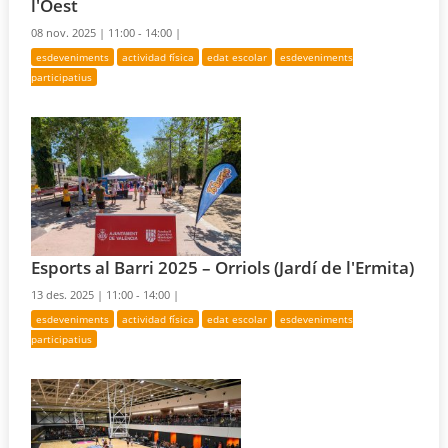
l'Oest
08 nov. 2025 |
11:00 - 14:00 |
esdeveniments
actividad física
edat escolar
esdeveniments
participatius
Esports al Barri 2025 – Orriols (Jardí de l'Ermita)
13 des. 2025 |
11:00 - 14:00 |
esdeveniments
actividad física
edat escolar
esdeveniments
participatius