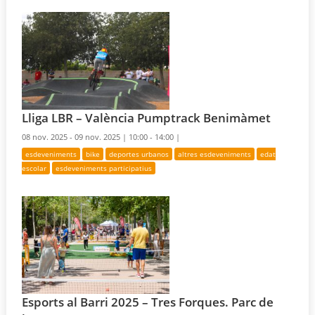
Lliga LBR – València Pumptrack Benimàmet
08 nov. 2025 - 09 nov. 2025 |
10:00 - 14:00 |
esdeveniments
bike
deportes urbanos
altres esdeveniments
edat
escolar
esdeveniments participatius
Esports al Barri 2025 – Tres Forques. Parc de