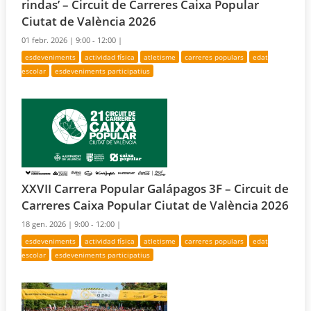
rindas’ – Circuit de Carreres Caixa Popular
Ciutat de València 2026
01 febr. 2026 |
9:00 - 12:00 |
esdeveniments
actividad física
atletisme
carreres populars
edat
escolar
esdeveniments participatius
XXVII Carrera Popular Galápagos 3F – Circuit de
Carreres Caixa Popular Ciutat de València 2026
18 gen. 2026 |
9:00 - 12:00 |
esdeveniments
actividad física
atletisme
carreres populars
edat
escolar
esdeveniments participatius