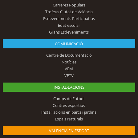
Carreres Populars
Trofeus Ciutat de València
Esdeveniments Participatius
Edat escolar
Grans Esdeveniments
COMUNICACIÓ
Centre de Documentació
Notícies
VEM
VETV
INSTAL·LACIONS
Camps de Futbol
Centres esportius
Instal·lacions en parcs i jardins
Espais Naturals
VALÈNCIA EN ESPORT