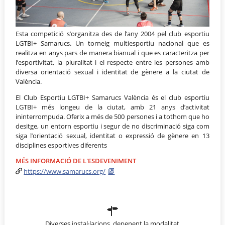
Esta competició s’organitza des de l’any 2004 pel club esportiu
LGTBI+ Samarucs. Un torneig multiesportiu nacional que es
realitza en anys pars de manera bianual i que es caracteritza per
l’esportivitat, la pluralitat i el respecte entre les persones amb
diversa orientació sexual i identitat de gènere a la ciutat de
València.
El Club Esportiu LGTBI+ Samarucs València és el club esportiu
LGTBI+ més longeu de la ciutat, amb 21 anys d’activitat
ininterrompuda. Oferix a més de 500 persones i a tothom que ho
desitge, un entorn esportiu i segur de no discriminació siga com
siga l’orientació sexual, identitat o expressió de gènere en 13
disciplines esportives diferents
MÉS INFORMACIÓ DE L'ESDEVENIMENT
https://www.samarucs.org/
Diverses instal·lacions, depenent la modalitat