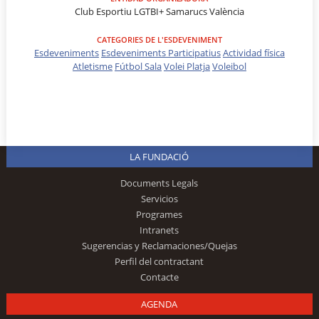
Club Esportiu LGTBI+ Samarucs València
CATEGORIES DE L'ESDEVENIMENT
Esdeveniments
Esdeveniments Participatius
Actividad física
Atletisme
Fútbol Sala
Volei Platja
Voleibol
LA FUNDACIÓ
Documents Legals
Servicios
Programes
Intranets
Sugerencias y Reclamaciones/Quejas
Perfil del contractant
Contacte
AGENDA