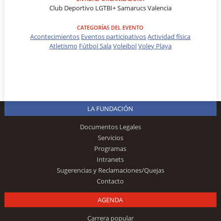
Club Deportivo LGTBI+ Samarucs Valencia
CATEGORÍAS DEL EVENTO
Acontecimientos
Eventos participativos
Actividad física
Atletismo
Fútbol Sala
Voleibol
Voley Playa
LA FUNDACIÓN
Documentos Legales
Servicios
Programas
Intranets
Sugerencias y Reclamaciones/Quejas
Contacto
AGENDA
Carrera popular