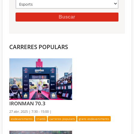
CARRERES POPULARS
IRONMAN 70.3
27 abr. 2025 |
7:30 - 15:00 |
esdeveniments
triatló
carreres populars
grans esdeveniments