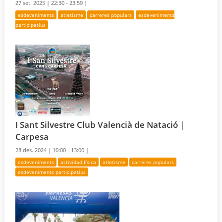
27 set. 2025 |
22:30 - 23:59 |
esdeveniments
atletisme
carreres populars
esdeveniments
participatius
I Sant Silvestre Club Valencià de Natació |
Carpesa
28 des. 2024 |
10:00 - 13:00 |
esdeveniments
actividad física
atletisme
carreres populars
esdeveniments participatius