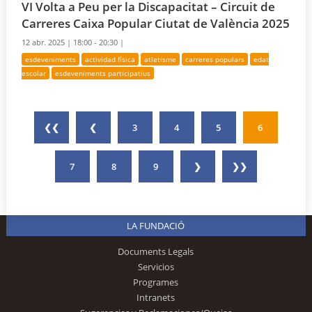
VI Volta a Peu per la Discapacitat – Circuit de
Carreres Caixa Popular Ciutat de València 2025
12 abr. 2025 |
18:00 - 20:30 |
esdeveniments
actividad física
atletisme
carreres populars
edat
escolar
esdeveniments participatius
❮❮
❮
3
4
5
6
7
8
9
❯
❯❯
LA FUNDACIÓ
Documents Legals
Servicios
Programes
Intranets