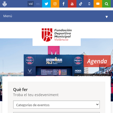
val
es
Menú
▼
La fundació
▼
Agenda
Instal·lacions
▼
Agenda
Comunicació
▼
València en esport
▼
Carreres Populars
Portal de Transparència
Què fer
Troba el teu esdeveniment
Reserves
▼