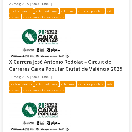
25 maig 2025 |
9:00 - 13:00 |
esdeveniments
actividad física
atletisme
carreres populars
edat
escolar
esdeveniments participatius
X Carrera José Antonio Redolat – Circuit de
Carreres Caixa Popular Ciutat de València 2025
11 maig 2025 |
9:00 - 13:00 |
esdeveniments
actividad física
atletisme
carreres populars
edat
escolar
esdeveniments participatius