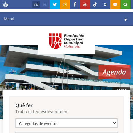
val
es
Menú
▼
La fundació
▼
Agenda
Instal·lacions
▼
Agenda
Comunicació
▼
València en esport
▼
Remo
Portal de Transparència
Què fer
Troba el teu esdeveniment
Reserves
▼