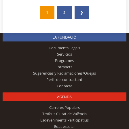
1
2
❯
LA FUNDACIÓ
Documents Legals
Servicios
Programes
Intranets
Sugerencias y Reclamaciones/Quejas
Perfil del contractant
Contacte
AGENDA
Carreres Populars
Trofeus Ciutat de València
Esdeveniments Participatius
Edat escolar