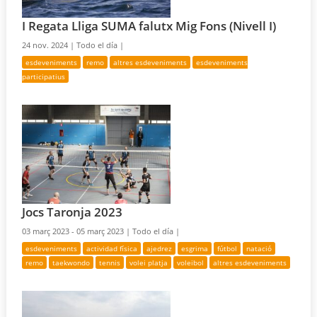
I Regata Lliga SUMA falutx Mig Fons (Nivell I)
24 nov. 2024 |
Todo el día |
esdeveniments
remo
altres esdeveniments
esdeveniments
participatius
Jocs Taronja 2023
03 març 2023 - 05 març 2023 |
Todo el día |
esdeveniments
actividad física
ajedrez
esgrima
fútbol
natació
remo
taekwondo
tennis
volei platja
voleibol
altres esdeveniments