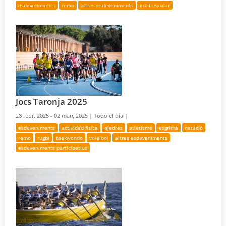
esdeveniments
remo
altres esdeveniments
edat escolar
Jocs Taronja 2025
28 febr. 2025 - 02 març 2025 |
Todo el día |
esdeveniments
actividad física
ajedrez
atletisme
esgrima
natació
remo
rugbi
taekwondo
voleibol
altres esdeveniments
esdeveniments participatius