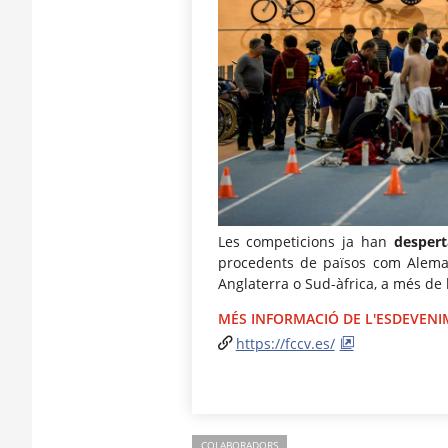
Les competicions ja han
despert
procedents de països com Alemany
Anglaterra o Sud-àfrica, a més de 
MÉS INFORMACIÓ DE L'ESDEVEN
https://fccv.es/
COLABORADORS