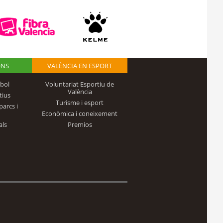
ONS
VALÈNCIA EN ESPORT
bol
Voluntariat Esportiu de
València
tius
Turisme i esport
parcs i
Econòmica i coneixement
als
Premios