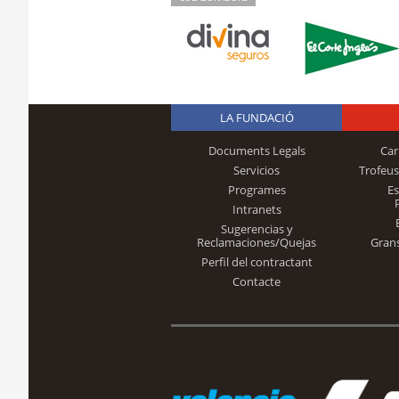
LA FUNDACIÓ
Documents Legals
Car
Servicios
Trofeus
Programes
E
Intranets
Sugerencias y
Reclamaciones/Quejas
Gran
Perfil del contractant
Contacte