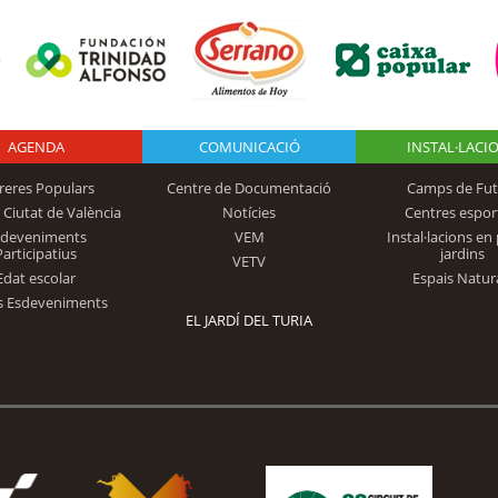
AGENDA
Logo Fundación
COMUNICACIÓ
INSTAL·LACI
reres Populars
Centre de Documentació
Camps de Fut
 Ciutat de València
Notícies
Centres espor
Trinidad Alfonso
sdeveniments
VEM
Instal·lacions en 
Participatius
jardins
VETV
Edat escolar
Espais Natur
s Esdeveniments
EL JARDÍ DEL TURIA