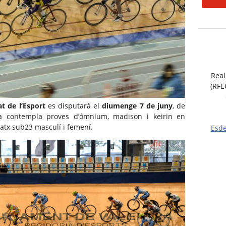
Real
(RFE
t de l’Esport
es disputarà el
diumenge 7 de juny
, de
a contempla proves d’ómnium, madison i keirin en
ratx sub23 masculí i femení.
Esd