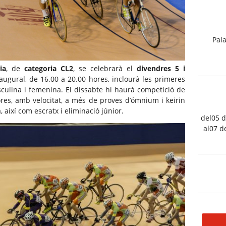
Pala
ia
, de
categoria CL2
, se celebrarà el
divendres 5 i
naugural, de 16.00 a 20.00 hores, inclourà les primeres
culina i femenina. El dissabte hi haurà competició de
ores, amb velocitat, a més de proves d’ómnium i keirin
 així com escratx i eliminació júnior.
del05 d
al07 d