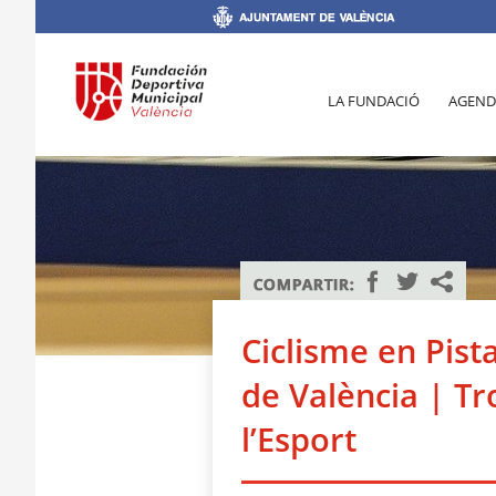
LA FUNDACIÓ
AGEND
Ciclisme en Pist
de València | T
l’Esport