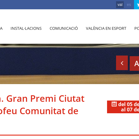
val
es
A
INSTAL·LACIONS
COMUNICACIÓ
VALÈNCIA EN ESPORT
PO
A
a. Gran Premi Ciutat
del 05 d
rofeu Comunitat de
al 07 d