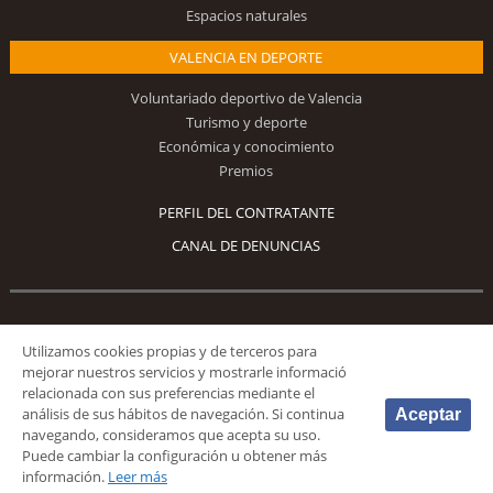
Espacios naturales
VALENCIA EN DEPORTE
Voluntariado deportivo de Valencia
Turismo y deporte
Económica y conocimiento
Premios
PERFIL DEL CONTRATANTE
CANAL DE DENUNCIAS
Síguenos
Utilizamos cookies propias y de terceros para
mejorar nuestros servicios y mostrarle informació
relacionada con sus preferencias mediante el
análisis de sus hábitos de navegación. Si continua
Aceptar
navegando, consideramos que acepta su uso.
Puede cambiar la configuración u obtener más
© 2026 Fundación Deportiva Municipal Valencia |
AVISO LEGAL
|
POLÍTICA DE
información.
Leer más
PRIVACIDAD
|
POLÍTICA DE COOKIES
|
MAPA WEB