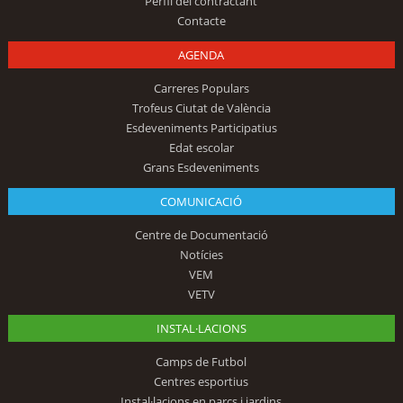
Perfil del contractant
Contacte
AGENDA
Carreres Populars
Trofeus Ciutat de València
Esdeveniments Participatius
Edat escolar
Grans Esdeveniments
COMUNICACIÓ
Centre de Documentació
Notícies
VEM
VETV
INSTAL·LACIONS
Camps de Futbol
Centres esportius
Instal·lacions en parcs i jardins