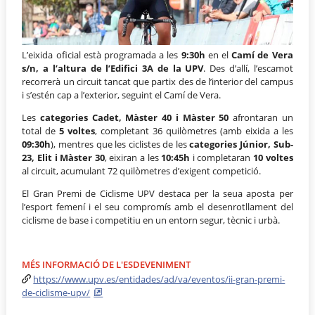
L’eixida oficial està programada a les
9:30h
en el
Camí de Vera
s/n, a l’altura de l’Edifici 3A de la UPV
. Des d’allí, l’escamot
recorrerà un circuit tancat que partix des de l’interior del campus
i s’estén cap a l’exterior, seguint el Camí de Vera.
Les
categories
Cadet, Màster 40 i Màster 50
afrontaran un
total de
5 voltes
, completant 36 quilòmetres (amb eixida a les
09:30h
), mentres que les ciclistes de les
categories Júnior, Sub-
23, Elit i Màster 30
, eixiran a les
10:45h
i completaran
10 voltes
al circuit, acumulant 72 quilòmetres d’exigent competició.
El Gran Premi de Ciclisme UPV destaca per la seua aposta per
l’esport femení i el seu compromís amb el desenrotllament del
ciclisme de base i competitiu en un entorn segur, tècnic i urbà.
MÉS INFORMACIÓ DE L'ESDEVENIMENT
https://www.upv.es/entidades/ad/va/eventos/ii-gran-premi-
de-ciclisme-upv/