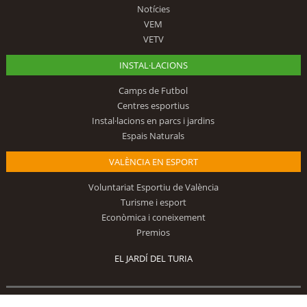
Notícies
VEM
VETV
INSTAL·LACIONS
Camps de Futbol
Centres esportius
Instal·lacions en parcs i jardins
Espais Naturals
VALÈNCIA EN ESPORT
Voluntariat Esportiu de València
Turisme i esport
Econòmica i coneixement
Premios
EL JARDÍ DEL TURIA