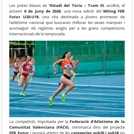
Les pistes blaves de l’
Estadi del Túria – Tram III
, acollirà, el
pròxim
6 de juny de 2026
, una nova edició del
Míting FER
Futur U20-U18
, una cita destinada a jóvens promeses de
l’atletisme nacional que buscaran millorar les seues marques i
aconseguir els registres exigits per a les grans competicions
internacionals de la temporada.
La competició, impulsada per la
Federació d’Atletisme de la
Comunitat Valenciana (FACV)
, s’emmarca dins del projecte
FER Futur
i reunirà atletes de les
categories sub20 i sub18
en