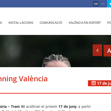
val
es
A
INSTAL·LACIONS
COMUNICACIÓ
VALÈNCIA EN ESPORT
PO
A
ning València
17 de j
Túria – Tram III
acolliran el pròxim
17 de juny
, a partir