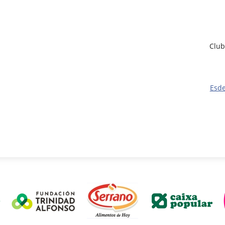
Club
Esd