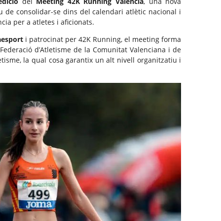
edició
del
Meeting 42K Running València
, una nova
 de consolidar-se dins del calendari atlètic nacional i
ia per a atletes i aficionats.
aesport
i patrocinat per 42K Running, el meeting forma
a Federació d’Atletisme de la Comunitat Valenciana i de
tisme, la qual cosa garantix un alt nivell organitzatiu i