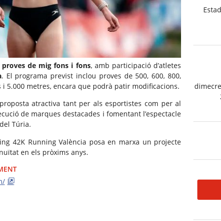
Estad
 proves de mig fons i fons
, amb participació d’atletes
a
. El programa previst inclou proves de 500, 600, 800,
es i 5.000 metres, encara que podrà patir modificacions.
dimecre
roposta atractiva tant per als esportistes com per al
nsecució de marques destacades i fomentant l’espectacle
 del Túria.
ting 42K Running València posa en marxa un projecte
nuïtat en els pròxims anys.
IMENT
m/