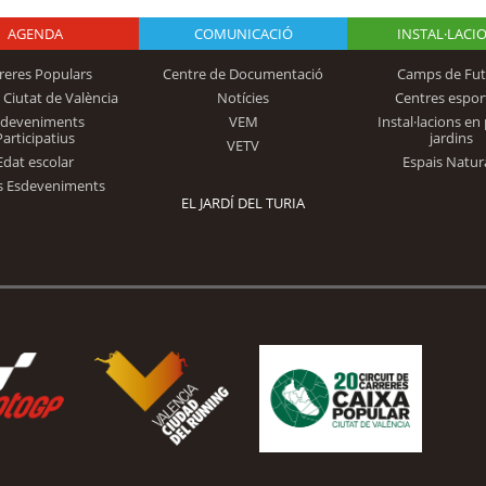
AGENDA
Logo Fundación
COMUNICACIÓ
INSTAL·LACI
reres Populars
Centre de Documentació
Camps de Fut
 Ciutat de València
Notícies
Centres espor
Trinidad Alfonso
sdeveniments
VEM
Instal·lacions en 
Participatius
jardins
VETV
Edat escolar
Espais Natur
s Esdeveniments
EL JARDÍ DEL TURIA