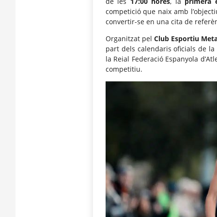
de les
17:00 hores
, la
primera 
competició que naix amb l’objectiu
convertir-se en una cita de referènc
Organitzat pel
Club Esportiu Met
part dels calendaris oficials de l
la Reial Federació Espanyola d’Atle
competitiu.