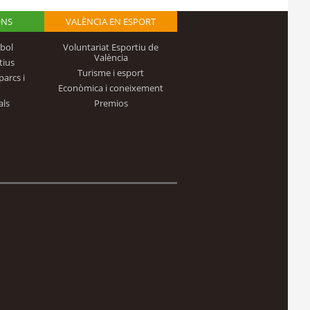
ONS
VALÈNCIA EN ESPORT
bol
Voluntariat Esportiu de
València
tius
Turisme i esport
parcs i
Econòmica i coneixement
als
Premios