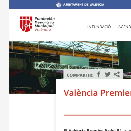
LA FUNDACIÓ
AGEND
València Premie
El
València Premier Padel P1
reun