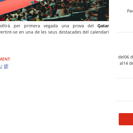
Pav
acollirà per primera vegada una prova del
Qatar
vertint-se en una de les seus destacades del calendari
.
del06 d
IMENT
al14 d
s/