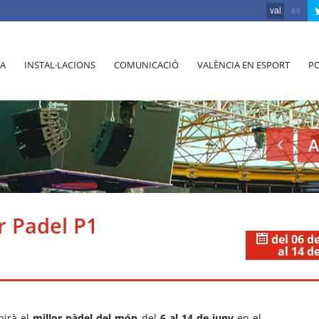
val
es
A
INSTAL·LACIONS
COMUNICACIÓ
VALÈNCIA EN ESPORT
PO
A
r Padel P1
del 06 d
al 14 d
irà el
millor pàdel del món
del
6 al 14 de juny
en el