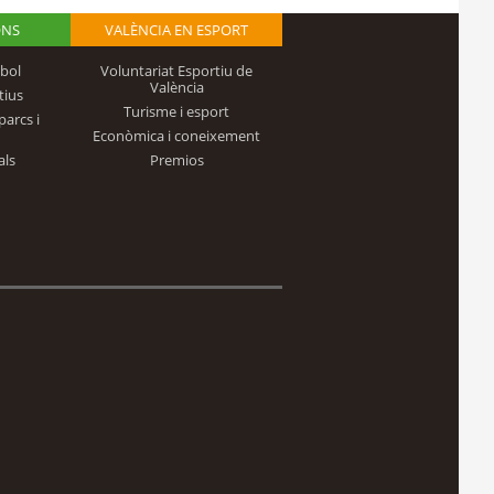
ONS
VALÈNCIA EN ESPORT
bol
Voluntariat Esportiu de
València
tius
Turisme i esport
parcs i
Econòmica i coneixement
als
Premios