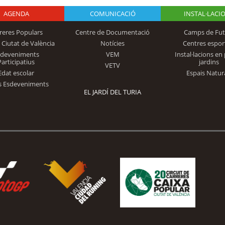
AGENDA
Logo Fundación
COMUNICACIÓ
INSTAL·LACI
reres Populars
Centre de Documentació
Camps de Fut
 Ciutat de València
Notícies
Centres espor
Trinidad Alfonso
sdeveniments
VEM
Instal·lacions en 
Participatius
jardins
VETV
Edat escolar
Espais Natur
s Esdeveniments
EL JARDÍ DEL TURIA