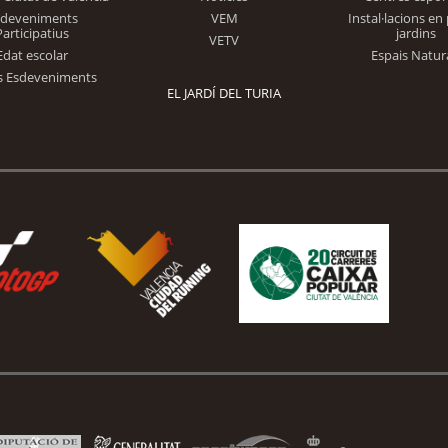
Trinidad Alfonso
sdeveniments
VEM
Instal·lacions en 
Participatius
jardins
VETV
Edat escolar
Espais Natur
s Esdeveniments
EL JARDÍ DEL TURIA