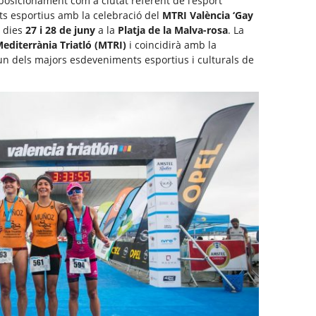
posicionament com a ciutat referent de l’esport
ts esportius amb la celebració del
MTRI València ‘Gay
s dies
27 i 28 de juny
a la
Platja de la Malva-rosa
. La
editerrània Triatló (MTRI)
i coincidirà amb la
 un dels majors esdeveniments esportius i culturals de