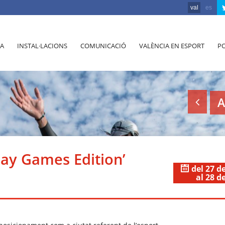
val
es
A
INSTAL·LACIONS
COMUNICACIÓ
VALÈNCIA EN ESPORT
PO
A
Gay Games Edition’
del 27 d
al 28 d