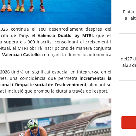
Platja
a l'a
ó 2026 continua el seu desenrotllament després del
cita de l’any, el
València Duatló by MTRI
, que es
a supera els 900 inscrits, consolidant el creixement i
abitual, el MTRI obrirà inscripcions de manera conjunta
 València i Castelló
, reforçant la dimensió autonòmica
del27 d
al28 d
 2026
tindrà un significat especial en integrar-se en el
mes, una coincidència que permetrà
incrementar la
acional i l’impacte social de l’esdeveniment
, alineant-se
at i inclusió que promou la ciutat a través de l’esport.