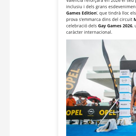
València reforçarà en 2026 el seu 
inclusiu i dels grans esdevenimen
Games Edition
’, que tindrà lloc el
prova s’emmarca dins del circuit
M
celebració dels
Gay Games 2026
,
caràcter internacional.