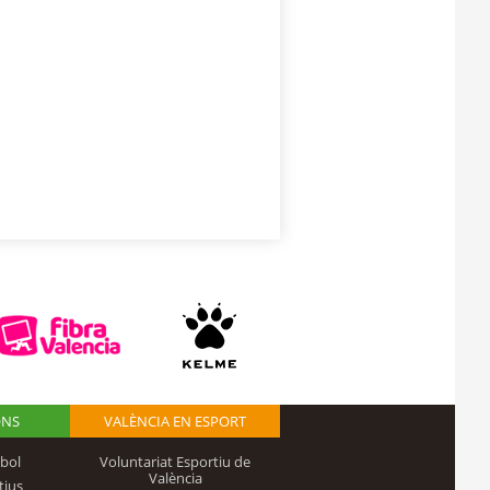
ONS
VALÈNCIA EN ESPORT
bol
Voluntariat Esportiu de
València
tius