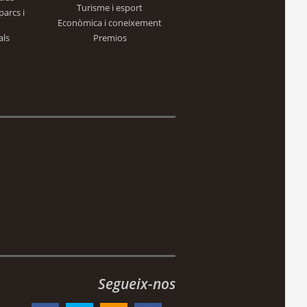
Turisme i esport
parcs i
Econòmica i coneixement
als
Premios
Segueix-nos