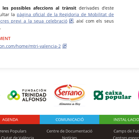
les possibles afeccions al trànsit
derivades d’este
ultar la
pàgina oficial de la Regidoria de Mobilitat de
cres previ a la seua celebració
, així com els seus
.
IMENT
lon.com/home/mtri-valencia-2
AGENDA
Logo Fundación
COMUNICACIÓ
INSTAL·LACI
reres Populars
Centre de Documentació
Camps de Fut
 Ciutat de València
Notícies
Centres espor