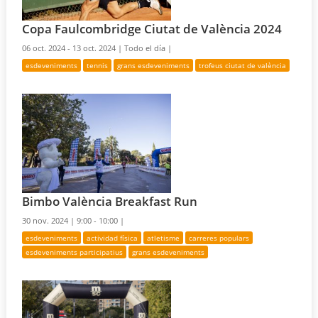
Copa Faulcombridge Ciutat de València 2024
06 oct. 2024 - 13 oct. 2024 |
Todo el día |
esdeveniments
tennis
grans esdeveniments
trofeus ciutat de valència
Bimbo València Breakfast Run
30 nov. 2024 |
9:00 - 10:00 |
esdeveniments
actividad física
atletisme
carreres populars
esdeveniments participatius
grans esdeveniments