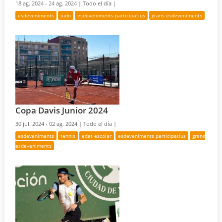
18 ag. 2024 - 24 ag. 2024 |
Todo el día |
esdeveniments
judo
esdeveniments participatius
grans esdeveniments
Copa Davis Junior 2024
30 jul. 2024 - 02 ag. 2024 |
Todo el día |
esdeveniments
tennis
edat escolar
esdeveniments participatius
grans
esdeveniments