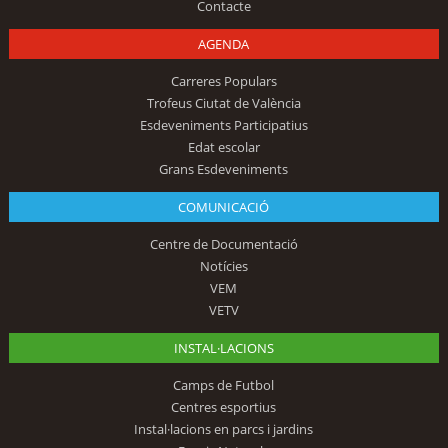
Contacte
AGENDA
Carreres Populars
Trofeus Ciutat de València
Esdeveniments Participatius
Edat escolar
Grans Esdeveniments
COMUNICACIÓ
Centre de Documentació
Notícies
VEM
VETV
INSTAL·LACIONS
Camps de Futbol
Centres esportius
Instal·lacions en parcs i jardins