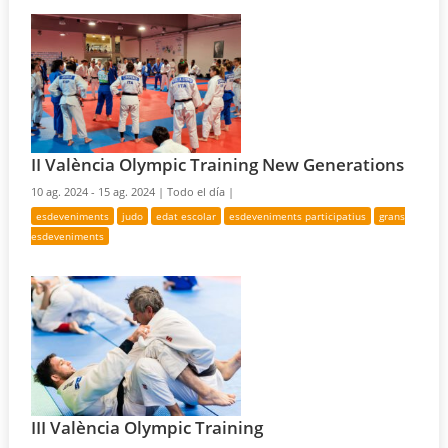
II València Olympic Training New Generations
10 ag. 2024 - 15 ag. 2024 |
Todo el día |
esdeveniments
judo
edat escolar
esdeveniments participatius
grans
esdeveniments
III València Olympic Training