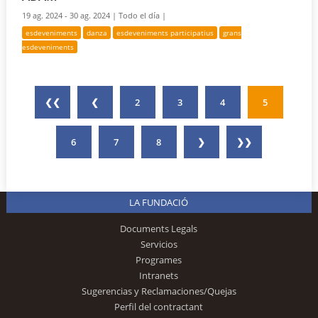
19 ag. 2024 - 30 ag. 2024 |
Todo el día |
esdeveniments
danza
esdeveniments participatius
grans
esdeveniments
❮❮
❮
2
3
4
5
6
7
8
❯
❯❯
LA FUNDACIÓ
Documents Legals
Servicios
Programes
Intranets
Sugerencias y Reclamaciones/Quejas
Perfil del contractant