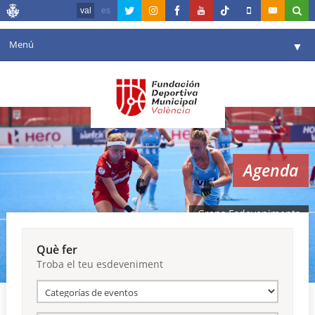
val
es
Menú
▼
La fundació
▼
Agenda
Instal·lacions
▼
Agenda
Comunicació
▼
València en esport
▼
Grans Esdeveniments
Portal de Transparència
Què fer
Troba el teu esdeveniment
Reserves
▼