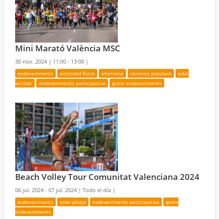
Mini Marató València MSC
30 nov. 2024 |
11:00 - 13:00 |
esdeveniments
actividad física
atletisme
carreres populars
edat
escolar
esdeveniments participatius
grans esdeveniments
Beach Volley Tour Comunitat Valenciana 2024
06 jul. 2024 - 07 jul. 2024 |
Todo el día |
esdeveniments
volei platja
esdeveniments participatius
grans
esdeveniments