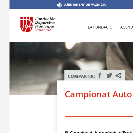
LA FUNDACIÓ
AGEND
Campionat Auto
El
Campionat Autonòmic d’Esgr