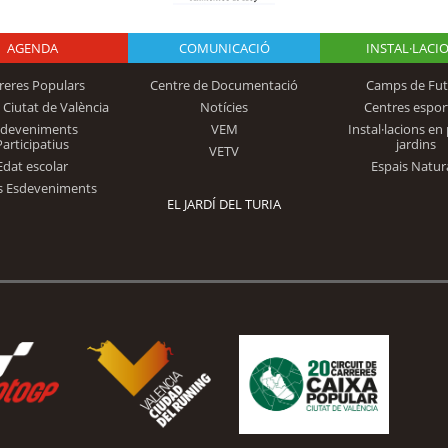
AGENDA
Logo Fundación
COMUNICACIÓ
INSTAL·LACI
reres Populars
Centre de Documentació
Camps de Fut
 Ciutat de València
Notícies
Centres espor
Trinidad Alfonso
sdeveniments
VEM
Instal·lacions en 
Participatius
jardins
VETV
Edat escolar
Espais Natur
s Esdeveniments
EL JARDÍ DEL TURIA