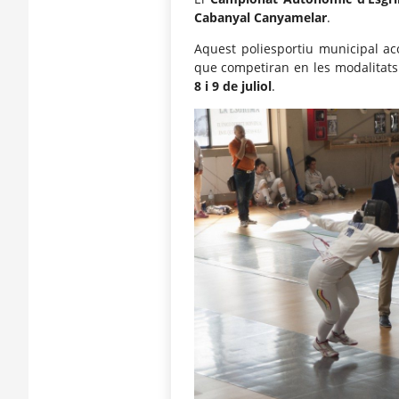
Cabanyal Canyamelar
.
Aquest poliesportiu municipal aco
que competiran en les modalitats
8 i 9 de juliol
.