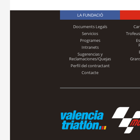
LA FUNDACIÓ
Documents Legals
Car
Servicios
Trofeus
Programes
E
Intranets
Sugerencias y
Reclamaciones/Quejas
Gran
Perfil del contractant
Contacte