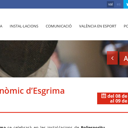
val
es
A
INSTAL·LACIONS
COMUNICACIÓ
VALÈNCIA EN ESPORT
PO
A
nòmic d’Esgrima
del 08 de
al 09 de
ima
se celebrarà en les instal·lacions de
Poliesporitu