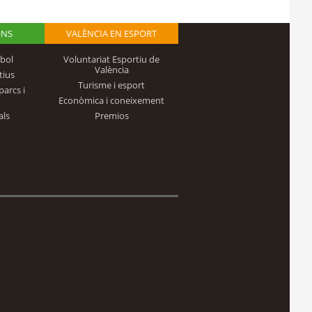
ONS
VALÈNCIA EN ESPORT
bol
Voluntariat Esportiu de
València
tius
Turisme i esport
parcs i
Econòmica i coneixement
als
Premios