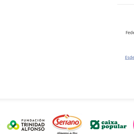
Fed
Esd