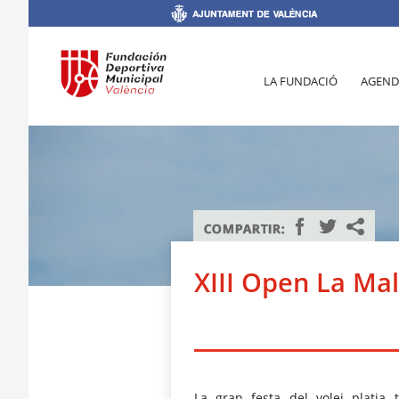
LA FUNDACIÓ
AGEND
XIII Open La Ma
La gran festa del volei platja 