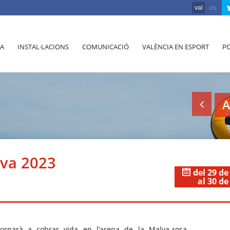
val
es
A
INSTAL·LACIONS
COMUNICACIÓ
VALÈNCIA EN ESPORT
PO
A
lva 2023
del 29 de
al 30 de
tornarà a cobrar vida en l’arena de la Malva-rosa,