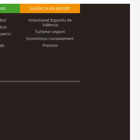
ONS
VALÈNCIA EN ESPORT
bol
Voluntariat Esportiu de
València
tius
Turisme i esport
parcs i
Econòmica i coneixement
als
Premios