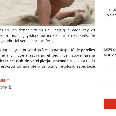
Insta
Valèn
es es van donar cita en un Open que, cada any, es
er a reunir jugadors nacionals i internacionals, de
a gaudir del seu esport preferit.
del29 d
n auge i gran prova d’això és la participació de
parelles
al30 de
t el món, que mesuraran el seu nivell sobre l’arena
itzat pel club de volei platja BeachBol.
A la vora de la
esportiu tornarà oferir un bonic i explosiu espectacle
IMENT
com/