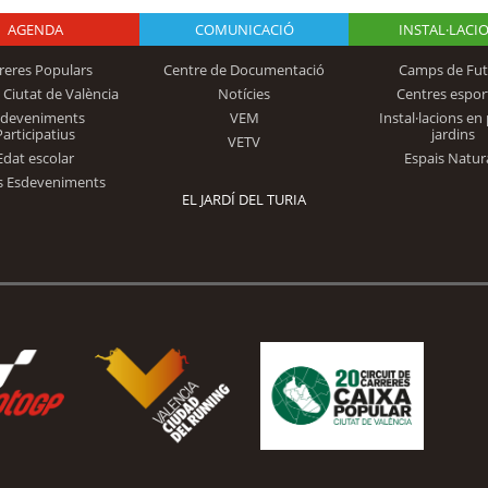
AGENDA
Logo Fundación
COMUNICACIÓ
INSTAL·LACI
reres Populars
Centre de Documentació
Camps de Fut
 Ciutat de València
Notícies
Centres espor
Trinidad Alfonso
sdeveniments
VEM
Instal·lacions en 
Participatius
jardins
VETV
Edat escolar
Espais Natur
s Esdeveniments
EL JARDÍ DEL TURIA