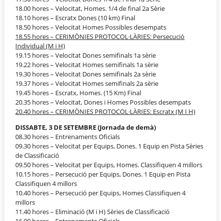
18.00 hores – Velocitat, Homes. 1/4 de final 2a Sèrie
18.10 hores – Escratx Dones (10 km) Final
18.50 hores – Velocitat Homes Possibles desempats
18.55 hores – CERIMÒNIES PROTOCOL·LÀRIES: Persecució
Individual (M i H)
19.15 hores – Velocitat Dones semifinals 1a sèrie
19.22 hores – Velocitat Homes semifinals 1a sèrie
19.30 hores – Velocitat Dones semifinals 2a sèrie
19.37 hores – Velocitat Homes semifinals 2a sèrie
19.45 hores – Escratx, Homes. (15 Km) Final
20.35 hores – Velocitat, Dones i Homes Possibles desempats
20.40 hores – CERIMÒNIES PROTOCOL·LÀRIES: Escratx (M I H)
DISSABTE, 3 DE SETEMBRE (Jornada de demà)
08.30 hores – Entrenaments Oficials
09.30 hores – Velocitat per Equips, Dones. 1 Equip en Pista Sèries
de Classificació
09.50 hores – Velocitat per Equips, Homes. Classifiquen 4 millors
10.15 hores – Persecució per Equips, Dones. 1 Equip en Pista
Classifiquen 4 millors
10.40 hores – Persecució per Equips, Homes Classifiquen 4
millors
11.40 hores – Eliminació (M i H) Sèries de Classificació