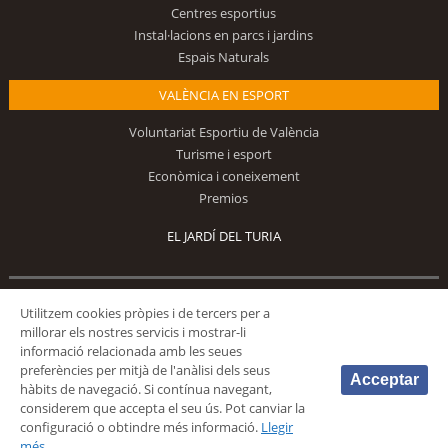
Centres esportius
Instal·lacions en parcs i jardins
Espais Naturals
VALÈNCIA EN ESPORT
Voluntariat Esportiu de València
Turisme i esport
Econòmica i coneixement
Premios
EL JARDÍ DEL TURIA
Utilitzem cookies pròpies i de tercers per a
Segueix-nos
millorar els nostres servicis i mostrar-li
informació relacionada amb les seues
preferències per mitjà de l'anàlisi dels seus
Acceptar
hàbits de navegació. Si contínua navegant,
considerem que accepta el seu ús. Pot canviar la
configuració o obtindre més informació.
Llegir
© 2026 Fundación Deportiva Municipal Valencia |
AVÍS LEGAL
|
POLÍTICA DE
més