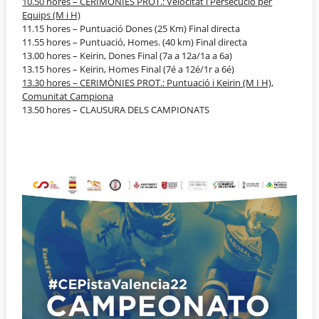
10.50 hores – CERIMÒNIES PROT.: Velocitat i Persecució per
Equips (M i H)
11.15 hores – Puntuació Dones (25 Km) Final directa
11.55 hores – Puntuació, Homes. (40 km) Final directa
13.00 hores – Keirin, Dones Final (7a a 12a/1a a 6a)
13.15 hores – Keirin, Homes Final (7é a 12é/1r a 6é)
13.30 hores – CERIMÒNIES PROT.: Puntuació i Keirin (M I H),
Comunitat Campiona
13.50 hores – CLAUSURA DELS CAMPIONATS