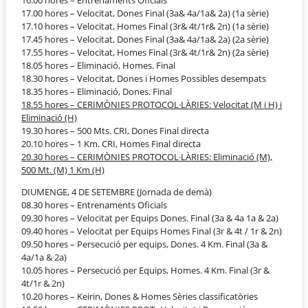
16.00 hores – Entrenaments Oficials
17.00 hores – Velocitat, Dones Final (3a& 4a/1a& 2a) (1a sèrie)
17.10 hores – Velocitat, Homes Final (3r& 4t/1r& 2n) (1a sèrie)
17.45 hores – Velocitat, Dones Final (3a& 4a/1a& 2a) (2a sèrie)
17.55 hores – Velocitat, Homes Final (3r& 4t/1r& 2n) (2a sèrie)
18.05 hores – Eliminació, Homes. Final
18.30 hores – Velocitat, Dones i Homes Possibles desempats
18.35 hores – Eliminació, Dones. Final
18.55 hores – CERIMÒNIES PROTOCOL·LÀRIES: Velocitat (M i H) i
Eliminació (H)
19.30 hores – 500 Mts. CRI, Dones Final directa
20.10 hores – 1 Km. CRI, Homes Final directa
20.30 hores – CERIMÒNIES PROTOCOL·LÀRIES: Eliminació (M),
500 Mt. (M) 1 Km (H)
DIUMENGE, 4 DE SETEMBRE (Jornada de demà)
08.30 hores – Entrenaments Oficials
09.30 hores – Velocitat per Equips Dones. Final (3a & 4a 1a & 2a)
09.40 hores – Velocitat per Equips Homes Final (3r & 4t / 1r & 2n)
09.50 hores – Persecució per equips, Dones. 4 Km. Final (3a &
4a/1a & 2a)
10.05 hores – Persecució per Equips, Homes. 4 Km. Final (3r &
4t/1r & 2n)
10.20 hores – Keirin, Dones & Homes Sèries classificatòries