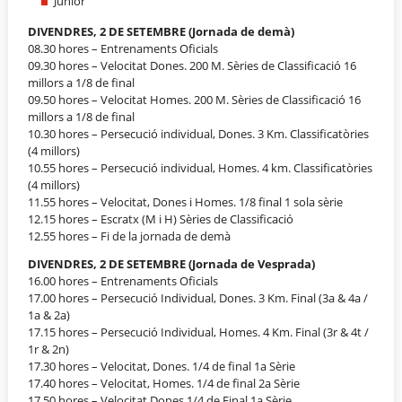
Júnior
DIVENDRES, 2 DE SETEMBRE (Jornada de demà)
08.30 hores – Entrenaments Oficials
09.30 hores – Velocitat Dones. 200 M. Sèries de Classificació 16
millors a 1/8 de final
09.50 hores – Velocitat Homes. 200 M. Sèries de Classificació 16
millors a 1/8 de final
10.30 hores – Persecució individual, Dones. 3 Km. Classificatòries
(4 millors)
10.55 hores – Persecució individual, Homes. 4 km. Classificatòries
(4 millors)
11.55 hores – Velocitat, Dones i Homes. 1/8 final 1 sola sèrie
12.15 hores – Escratx (M i H) Sèries de Classificació
12.55 hores – Fi de la jornada de demà
DIVENDRES, 2 DE SETEMBRE (Jornada de Vesprada)
16.00 hores – Entrenaments Oficials
17.00 hores – Persecució Individual, Dones. 3 Km. Final (3a & 4a /
1a & 2a)
17.15 hores – Persecució Individual, Homes. 4 Km. Final (3r & 4t /
1r & 2n)
17.30 hores – Velocitat, Dones. 1/4 de final 1a Sèrie
17.40 hores – Velocitat, Homes. 1/4 de final 2a Sèrie
17.50 hores – Velocitat Dones 1/4 de Final 1a Sèrie