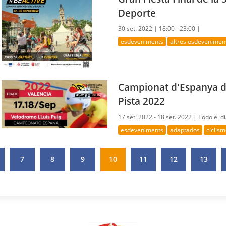
Deporte
30 set. 2022 |
18:00 - 23:00 |
esdeveniments
altres esdevenimen
Campionat d'Espanya d
Pista 2022
17 set. 2022 - 18 set. 2022 |
Todo el d
esdeveniments
adaptados
ciclis
7
8
9
10
11
12
13