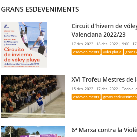
GRANS ESDEVENIMENTS
Circuit d'hivern de vóle
Valenciana 2022/23
17 des. 2022 - 18 des. 2022 |
9:00 - 17
esdeveniments
volei platja
grans
XVI Trofeu Mestres de l
15 des. 2022 - 17 des. 2022 |
Todo el 
esdeveniments
grans esdevenimen
6ª Marxa contra la Vio