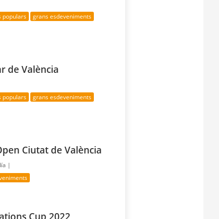
s populars
grans esdeveniments
ar de València
s populars
grans esdeveniments
pen Ciutat de València
día |
veniments
ations Cup 2022