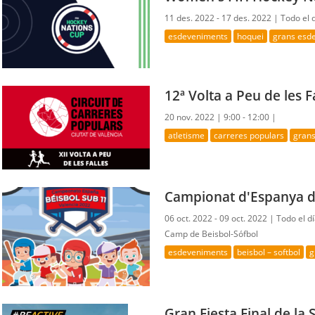
11 des. 2022 - 17 des. 2022 |
Todo el 
esdeveniments
hoquei
grans esd
12ª Volta a Peu de les F
20 nov. 2022 |
9:00 - 12:00 |
atletisme
carreres populars
gran
Campionat d'Espanya d
06 oct. 2022 - 09 oct. 2022 |
Todo el d
Camp de Beisbol-Sófbol
esdeveniments
beisbol – softbol
g
Gran Fiesta Final de l