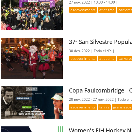
27 nov. 2022 |
10:00 - 14:00 |
esdeveniments
atletisme
carrere
37ª San Silvestre Popul
30 des. 2022 |
Todo el día |
esdeveniments
atletisme
carrere
Copa Faulcombridge - O
20 nov. 2022 - 27 nov. 2022 |
Todo el 
esdeveniments
tennis
grans esde
Women's FIH Hockey N