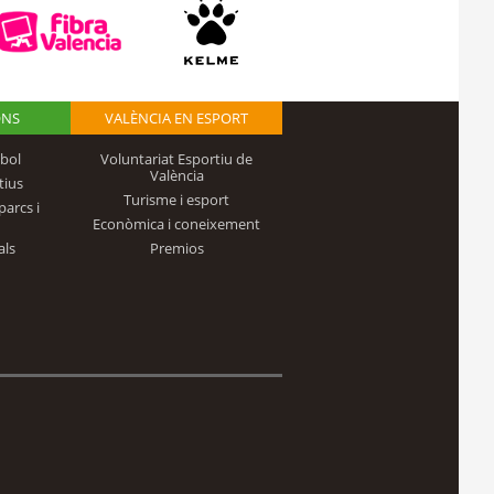
ONS
VALÈNCIA EN ESPORT
bol
Voluntariat Esportiu de
València
tius
Turisme i esport
parcs i
Econòmica i coneixement
als
Premios