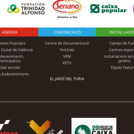
AGENDA
Logo Fundación
COMUNICACIÓ
INSTAL·LACI
reres Populars
Centre de Documentació
Camps de Fut
 Ciutat de València
Notícies
Centres espor
Trinidad Alfonso
sdeveniments
VEM
Instal·lacions en 
Participatius
jardins
VETV
Edat escolar
Espais Natur
s Esdeveniments
EL JARDÍ DEL TURIA