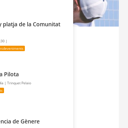
y platja de la Comunitat
:30 |
 esdeveniments
a Pilota
día |
Trinquet Pelaio
ts
lència de Gènere