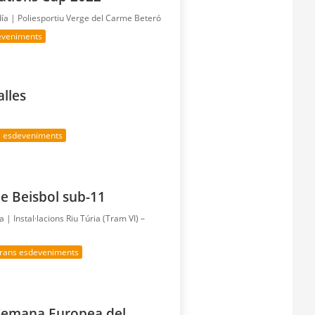
día |
Poliesportiu Verge del Carme Beteró
eveniments
alles
s esdeveniments
e Beisbol sub-11
ía |
Instal·lacions Riu Túria (Tram VI) –
rans esdeveniments
a Semana Europea del