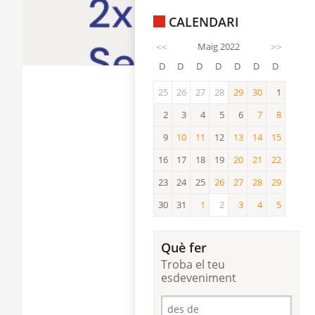
CALENDARI
<<
Maig 2022
>>
D
D
D
D
D
D
D
25
26
27
28
29
30
1
29
30
2
3
4
5
6
7
8
7
8
9
10
11
12
13
14
15
10
11
13
14
15
16
17
18
19
20
21
22
20
21
22
23
24
25
26
27
28
29
26
27
28
29
30
31
1
2
3
4
5
1
3
4
5
Què fer
Troba el teu
esdeveniment