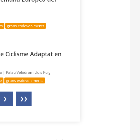
ts
grans esdeveniments
e Ciclisme Adaptat en
ía |
Palau Velòdrom Lluís Puig
me
grans esdeveniments
❯
❯❯