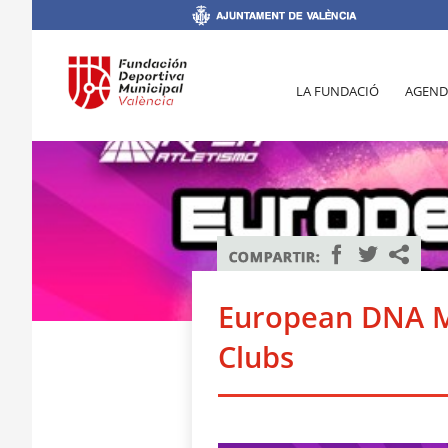
LA FUNDACIÓ
AGEND
European DNA M
Clubs