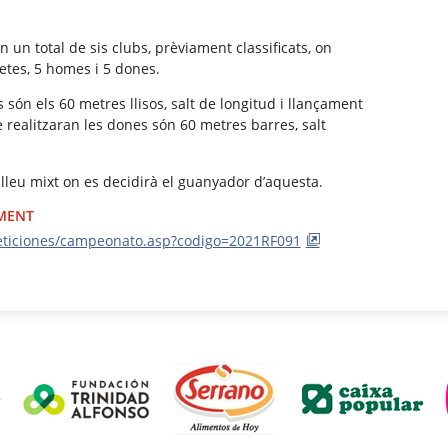
 un total de sis clubs, prèviament classificats, on
etes, 5 homes i 5 dones.
són els 60 metres llisos, salt de longitud i llançament
 realitzaran les dones són 60 metres barres, salt
elleu mixt on es decidirà el guanyador d’aquesta.
IMENT
eticiones/campeonato.asp?codigo=2021RF091