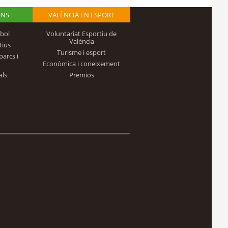
ONS
VALÈNCIA EN ESPORT
bol
Voluntariat Esportiu de
València
tius
Turisme i esport
parcs i
Econòmica i coneixement
als
Premios