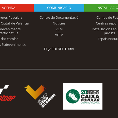
AGENDA
Logo Fundación
COMUNICACIÓ
INSTAL·LACI
reres Populars
Centre de Documentació
Camps de Fut
 Ciutat de València
Notícies
Centres espor
Trinidad Alfonso
sdeveniments
VEM
Instal·lacions en 
Participatius
jardins
VETV
Edat escolar
Espais Natur
s Esdeveniments
EL JARDÍ DEL TURIA