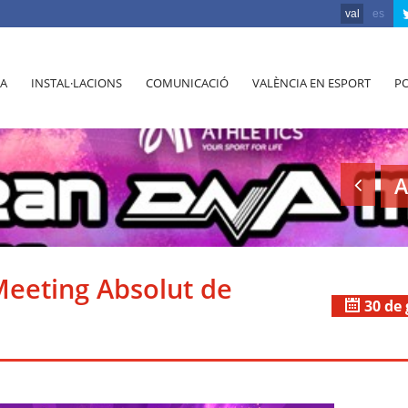
val
es
A
INSTAL·LACIONS
COMUNICACIÓ
VALÈNCIA EN ESPORT
PO
A
eeting Absolut de
30 de