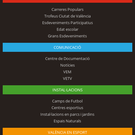
Carreres Populars
Trofeus Ciutat de València
Esdeveniments Participatius
Edat escolar
Grans Esdeveniments
COMUNICACIÓ
Centre de Documentació
Notícies
VEM
VETV
INSTAL·LACIONS
Camps de Futbol
Centres esportius
Instal·lacions en parcs i jardins
Espais Naturals
VALÈNCIA EN ESPORT