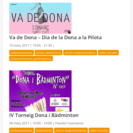
Va de Dona – Dia de la Dona a la Pilota
10 març 2017 |
19:00 - 21:30 |
esdeveniments
pilota valenciana
altres esdeveniments
edat escolar
esdeveniments participatius
IV Torneig Dona i Bàdminton
04 març 2017 |
10:00 - 14:00 |
Pavelló Fuensanta
esdeveniments
badminton
altres esdeveniments
edat escolar