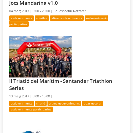
Jocs Mandarina v1.0
04 març 2017 |
9:00 - 20:00 |
Poliesportiu Natzaret
esdeveniments
voleibol
altres esdeveniments
esdeveniments
participatius
II Triatló del Marítim - Santander Triathlon
Series
13 maig 2017 |
8:00 - 15:00 |
esdeveniments
triatló
altres esdeveniments
edat escolar
esdeveniments participatius