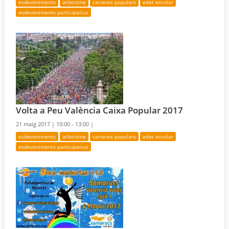
esdeveniments
atletisme
carreres populars
edat escolar
esdeveniments participatius
Volta a Peu València Caixa Popular 2017
21 maig 2017 |
10:00 - 13:00 |
esdeveniments
atletisme
carreres populars
edat escolar
esdeveniments participatius