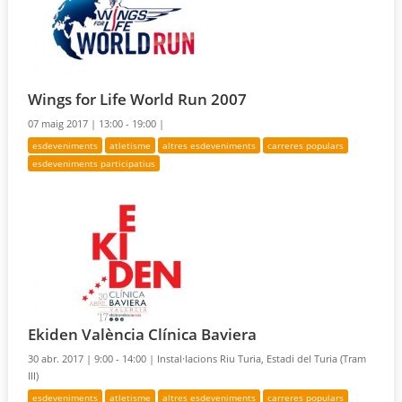
Wings for Life World Run 2007
07 maig 2017 |
13:00 - 19:00 |
esdeveniments
atletisme
altres esdeveniments
carreres populars
esdeveniments participatius
Ekiden València Clínica Baviera
30 abr. 2017 |
9:00 - 14:00 |
Instal·lacions Riu Turia, Estadi del Turia (Tram
III)
esdeveniments
atletisme
altres esdeveniments
carreres populars