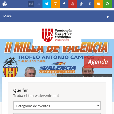
val
es
Menú
▼
La fundació
▼
Agenda
Instal·lacions
▼
Agenda
Comunicació
▼
València en esport
▼
Esdeveniments Participatius
Portal de Transparència
Què fer
Troba el teu esdeveniment
Reserves
▼