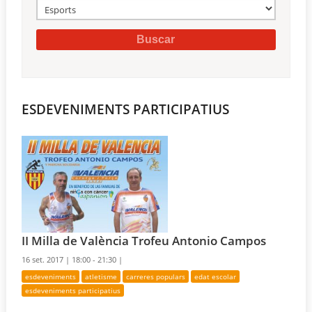
ESDEVENIMENTS PARTICIPATIUS
II Milla de València Trofeu Antonio Campos
16 set. 2017 |
18:00 - 21:30 |
esdeveniments
atletisme
carreres populars
edat escolar
esdeveniments participatius