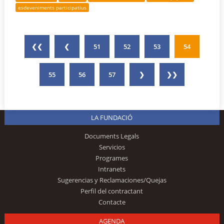
esdeveniments participatius
❮❮
❮
51
52
53
54
55
56
57
❯
❯❯
LA FUNDACIÓ
Documents Legals
Servicios
Programes
Intranets
Sugerencias y Reclamaciones/Quejas
Perfil del contractant
Contacte
AGENDA