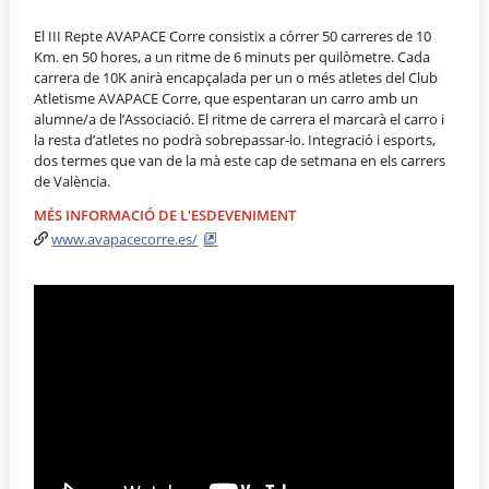
El III Repte AVAPACE Corre consistix a córrer 50 carreres de 10
Km. en 50 hores, a un ritme de 6 minuts per quilòmetre. Cada
carrera de 10K anirà encapçalada per un o més atletes del Club
Atletisme AVAPACE Corre, que espentaran un carro amb un
alumne/a de l’Associació. El ritme de carrera el marcarà el carro i
la resta d’atletes no podrà sobrepassar-lo. Integració i esports,
dos termes que van de la mà este cap de setmana en els carrers
de València.
MÉS INFORMACIÓ DE L'ESDEVENIMENT
www.avapacecorre.es/