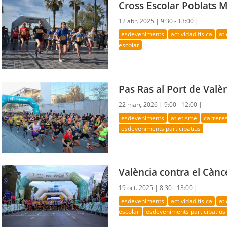
Cross Escolar Poblats 
12 abr. 2025 |
9:30 - 13:00 |
esdeveniments
actividad física
at
escolar
Pas Ras al Port de Valè
22 març 2026 |
9:00 - 12:00 |
esdeveniments
atletisme
carrere
esdeveniments participatius
València contra el Cànc
19 oct. 2025 |
8:30 - 13:00 |
esdeveniments
actividad física
at
escolar
esdeveniments participatius