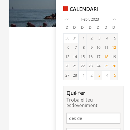
CALENDARI
<<
Febr. 2023
>>
D
D
D
D
D
D
D
30
31
1
2
3
4
5
6
7
8
9
10
11
12
12
13
14
15
16
17
18
19
18
20
21
22
23
24
25
26
25
26
27
28
1
2
3
4
5
3
5
Què fer
Troba el teu
esdeveniment