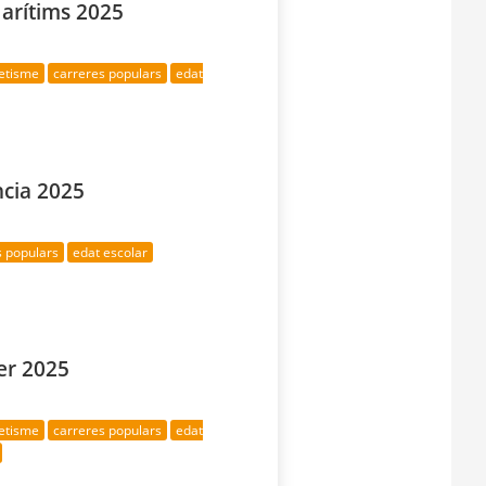
Marítims 2025
letisme
carreres populars
edat
ncia 2025
s populars
edat escolar
er 2025
letisme
carreres populars
edat