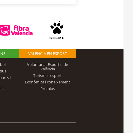
ONS
VALÈNCIA EN ESPORT
bol
Voluntariat Esportiu de
València
tius
Turisme i esport
parcs i
Econòmica i coneixement
als
Premios