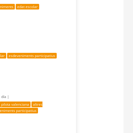
eniments
edat escolar
lar
esdeveniments participatius
 día |
pilota valenciana
altres
eniments participatius