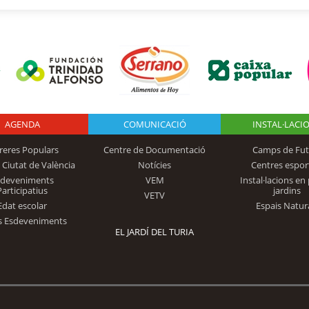
AGENDA
Logo Fundación
COMUNICACIÓ
INSTAL·LACI
reres Populars
Centre de Documentació
Camps de Fut
 Ciutat de València
Notícies
Centres espor
Trinidad Alfonso
sdeveniments
VEM
Instal·lacions en 
Participatius
jardins
VETV
Edat escolar
Espais Natur
s Esdeveniments
EL JARDÍ DEL TURIA