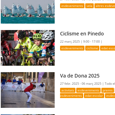
esdeveniments
vela
altres esdev
Ciclisme en Pinedo
22 març 2025 |
9:00 - 17:00 |
esdeveniments
ciclisme
edat esco
Va de Dona 2025
27 febr. 2025 - 06 març 2025 |
Todo el
activitats
esdeveniments
premis
esdeveniments
edat escolar
esdev