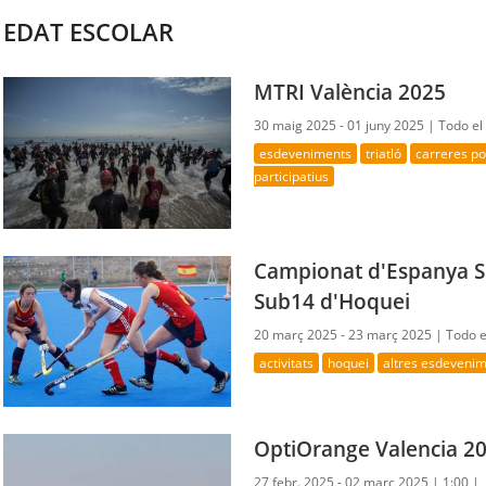
EDAT ESCOLAR
MTRI València 2025
30 maig 2025 - 01 juny 2025 |
Todo el
esdeveniments
triatló
carreres p
participatius
Campionat d'Espanya S
Sub14 d'Hoquei
20 març 2025 - 23 març 2025 |
Todo e
activitats
hoquei
altres esdeveni
OptiOrange Valencia 2
27 febr. 2025 - 02 març 2025 |
1:00 |