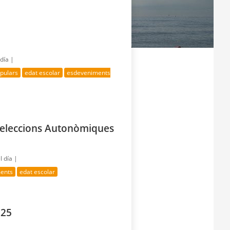
 día |
opulars
edat escolar
esdeveniments
eleccions Autonòmiques
l día |
ments
edat escolar
025