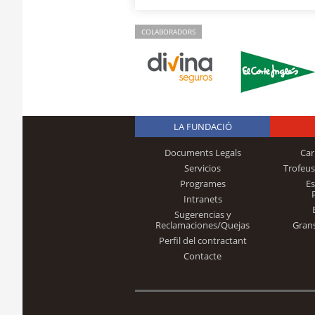
COLABORADORS
LA FUNDACIÓ
Documents Legals
Car
Servicios
Trofeus
Programes
E
Intranets
Sugerencias y
Reclamaciones/Quejas
Gran
Perfil del contractant
Contacte