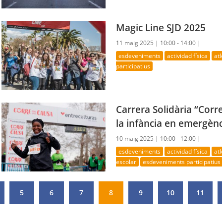
Magic Line SJD 2025
11 maig 2025 |
10:00 - 14:00 |
esdeveniments
actividad física
at
participatius
Carrera Solidària “Corr
la infància en emergèn
10 maig 2025 |
10:00 - 12:00 |
esdeveniments
actividad física
at
escolar
esdeveniments participatius
5
6
7
8
9
10
11