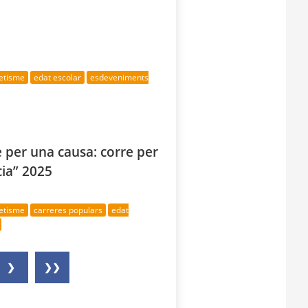
letisme
edat escolar
esdeveniments
e per una causa: corre per
cia” 2025
letisme
carreres populars
edat
❯
❯❯