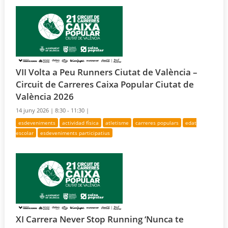
VII Volta a Peu Runners Ciutat de València –
Circuit de Carreres Caixa Popular Ciutat de
València 2026
14 juny 2026 |
8:30 - 11:30 |
esdeveniments
actividad física
atletisme
carreres populars
edat
escolar
esdeveniments participatius
XI Carrera Never Stop Running ‘Nunca te