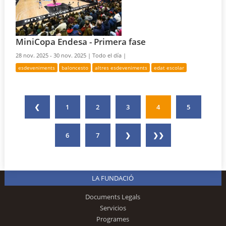
MiniCopa Endesa - Primera fase
28 nov. 2025 - 30 nov. 2025 |
Todo el día |
esdeveniments
baloncesto
altres esdeveniments
edat escolar
❮
1
2
3
4
5
6
7
❯
❯❯
LA FUNDACIÓ
Documents Legals
Servicios
Programes