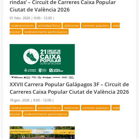
rindas’ – Circuit de Carreres Caixa Popular
Ciutat de València 2026
01 febr. 2026 |
9:00 - 12:00 |
esdeveniments
actividad física
atletisme
carreres populars
edat
escolar
esdeveniments participatius
XXVII Carrera Popular Galápagos 3F – Circuit de
Carreres Caixa Popular Ciutat de València 2026
18 gen. 2026 |
9:00 - 12:00 |
esdeveniments
actividad física
atletisme
carreres populars
edat
escolar
esdeveniments participatius