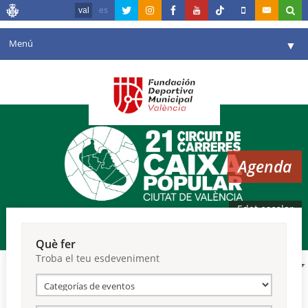
val
es
Menú
▼
La fundació
▼
Agenda
Instal·lacions
▼
Agenda
Comunicació
▼
València en esport
▼
Edat escolar
Portal de Transparència
Què fer
Troba el teu esdeveniment
Reserves
▼