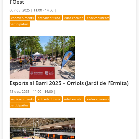
l'Oest
08 nov. 2025 |
11:00 - 14:00 |
esdeveniments
actividad física
edat escolar
esdeveniments
participatius
Esports al Barri 2025 – Orriols (Jardí de l'Ermita)
13 des. 2025 |
11:00 - 14:00 |
esdeveniments
actividad física
edat escolar
esdeveniments
participatius