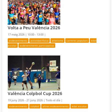
Volta a Peu València 2026
17 maig 2026 |
10:00 - 13:00 |
esdeveniments
actividad física
atletisme
carreres populars
edat
escolar
esdeveniments participatius
València Colpbol Cup 2026
19 juny 2026 - 21 juny 2026 |
Todo el día |
esdeveniments
colpbol
altres esdeveniments
edat escolar