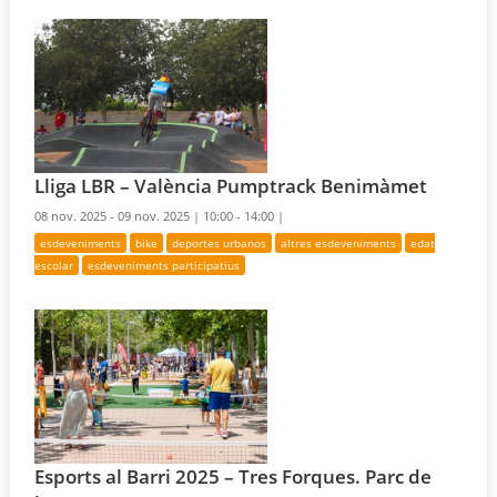
Lliga LBR – València Pumptrack Benimàmet
08 nov. 2025 - 09 nov. 2025 |
10:00 - 14:00 |
esdeveniments
bike
deportes urbanos
altres esdeveniments
edat
escolar
esdeveniments participatius
Esports al Barri 2025 – Tres Forques. Parc de