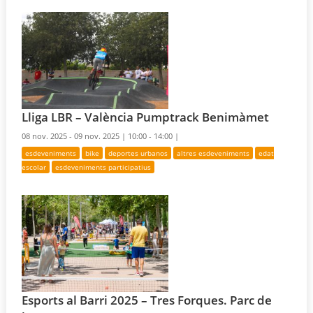
Lliga LBR – València Pumptrack Benimàmet
08 nov. 2025 - 09 nov. 2025 |
10:00 - 14:00 |
esdeveniments
bike
deportes urbanos
altres esdeveniments
edat
escolar
esdeveniments participatius
Esports al Barri 2025 – Tres Forques. Parc de