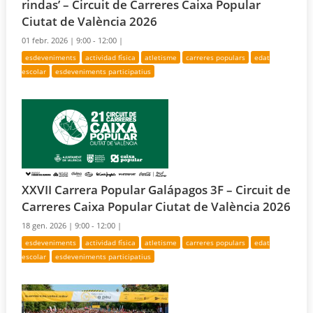
rindas’ – Circuit de Carreres Caixa Popular
Ciutat de València 2026
01 febr. 2026 |
9:00 - 12:00 |
esdeveniments
actividad física
atletisme
carreres populars
edat
escolar
esdeveniments participatius
XXVII Carrera Popular Galápagos 3F – Circuit de
Carreres Caixa Popular Ciutat de València 2026
18 gen. 2026 |
9:00 - 12:00 |
esdeveniments
actividad física
atletisme
carreres populars
edat
escolar
esdeveniments participatius