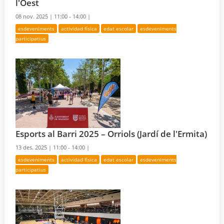
l'Oest
08 nov. 2025 |
11:00 - 14:00 |
esdeveniments
actividad física
edat escolar
esdeveniments
participatius
Esports al Barri 2025 – Orriols (Jardí de l'Ermita)
13 des. 2025 |
11:00 - 14:00 |
esdeveniments
actividad física
edat escolar
esdeveniments
participatius