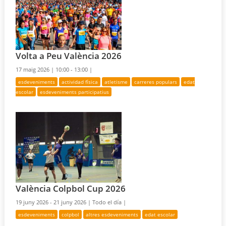
Volta a Peu València 2026
17 maig 2026 |
10:00 - 13:00 |
esdeveniments
actividad física
atletisme
carreres populars
edat
escolar
esdeveniments participatius
València Colpbol Cup 2026
19 juny 2026 - 21 juny 2026 |
Todo el día |
esdeveniments
colpbol
altres esdeveniments
edat escolar