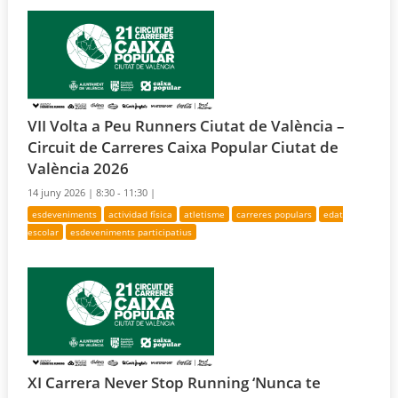
VII Volta a Peu Runners Ciutat de València –
Circuit de Carreres Caixa Popular Ciutat de
València 2026
14 juny 2026 |
8:30 - 11:30 |
esdeveniments
actividad física
atletisme
carreres populars
edat
escolar
esdeveniments participatius
XI Carrera Never Stop Running ‘Nunca te