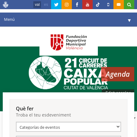
val
es
Menú
▼
La fundació
▼
Agenda
Instal·lacions
▼
Agenda
Comunicació
▼
València en esport
▼
Edat escolar
Portal de Transparència
Què fer
Troba el teu esdeveniment
Reserves
▼