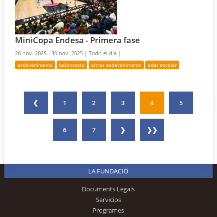
MiniCopa Endesa - Primera fase
28 nov. 2025 - 30 nov. 2025 |
Todo el día |
esdeveniments
baloncesto
altres esdeveniments
edat escolar
❮
1
2
3
4
5
6
7
❯
❯❯
LA FUNDACIÓ
Documents Legals
Servicios
Programes