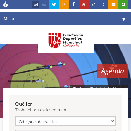
val
es
Menú
▼
La fundació
▼
Agenda
Instal·lacions
▼
Agenda
Comunicació
▼
València en esport
▼
Trofeus Ciutat de València
Portal de Transparència
Què fer
Troba el teu esdeveniment
Reserves
▼