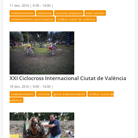
11 des. 2016 |
9:30 - 14:00 |
esdeveniments
atletisme
carreres populars
edat escolar
esdeveniments participatius
trofeus ciutat de valència
XXI Ciclocross Internacional Ciutat de València
18 des. 2016 |
9:00 - 14:00 |
esdeveniments
ciclisme
grans esdeveniments
trofeus ciutat de
valència