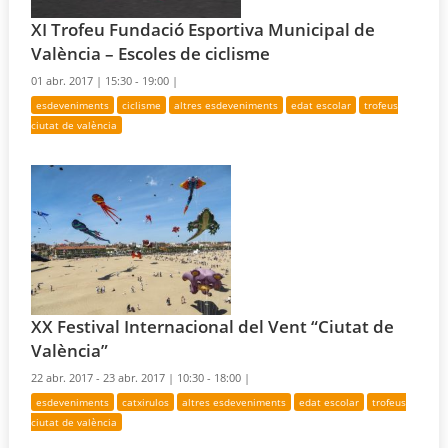
XI Trofeu Fundació Esportiva Municipal de
València – Escoles de ciclisme
01 abr. 2017 |
15:30 - 19:00 |
esdeveniments
ciclisme
altres esdeveniments
edat escolar
trofeus
ciutat de valència
XX Festival Internacional del Vent “Ciutat de
València”
22 abr. 2017 - 23 abr. 2017 |
10:30 - 18:00 |
esdeveniments
catxirulos
altres esdeveniments
edat escolar
trofeus
ciutat de valència