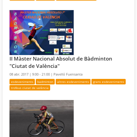
II Màster Nacional Absolut de Bàdminton
"Ciutat de València"
08 abr. 2017 |
9:00 - 21:00 |
Pavelló Fuensanta
esdeveniments
badminton
altres esdeveniments
grans esdeveniments
trofeus ciutat de valència