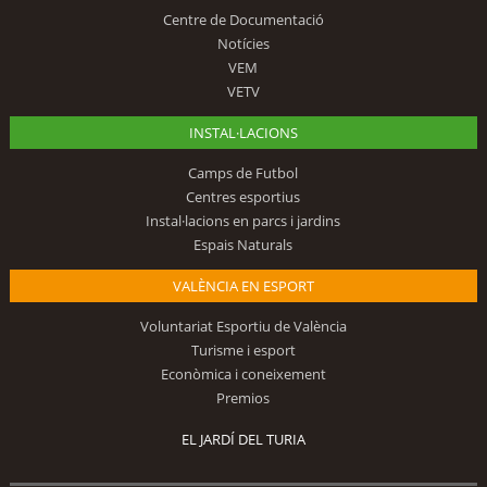
Centre de Documentació
Notícies
VEM
VETV
INSTAL·LACIONS
Camps de Futbol
Centres esportius
Instal·lacions en parcs i jardins
Espais Naturals
VALÈNCIA EN ESPORT
Voluntariat Esportiu de València
Turisme i esport
Econòmica i coneixement
Premios
EL JARDÍ DEL TURIA