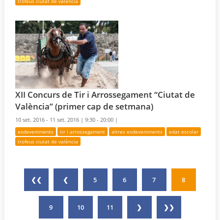
trofeus ciutat de valència
XII Concurs de Tir i Arrossegament “Ciutat de
València” (primer cap de setmana)
10 set. 2016 - 11 set. 2016 |
9:30 - 20:00 |
esdeveniments
tir i arrossegament
altres esdeveniments
edat escolar
trofeus ciutat de valència
❮❮
❮
5
6
7
8
9
10
11
❯
❯❯