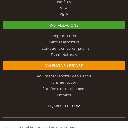
Notícies
VEM
VETV
INSTAL·LACIONS
Camps de Futbol
Centres esportius
Instal·lacions en parcs i jardins
Espais Naturals
VALÈNCIA EN ESPORT
Voluntariat Esportiu de València
Turisme i esport
Econòmica i coneixement
Premios
EL JARDÍ DEL TURIA
Utilitzem cookies pròpies i de tercers per a