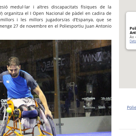
sió medul·lar i altres discapacitats físiques de la
 organitza el I Open Nacional de pàdel en cadira de
millors i les millors jugadors/as d’Espanya, que se
umenge 27 de novembre en el Poliesportiu Juan Antonio
Pol
Ant
Av. 
Deta
Poli