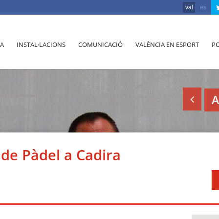
val
es
A
INSTAL·LACIONS
COMUNICACIÓ
VALÈNCIA EN ESPORT
PO
A
 de Pàdel a Cadira