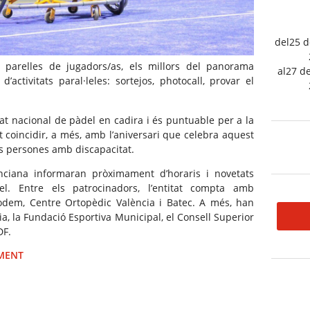
del25 
parelles de jugadors/as, els millors del panorama
al27 d
’activitats paral·leles: sortejos, photocall, provar el
at nacional de pàdel en cadira i és puntuable per a la
t coincidir, a més, amb l’aniversari que celebra aquest
s persones amb discapacitat.
iana informaran pròximament d’horaris i novetats
l. Entre els patrocinadors, l’entitat compta amb
 Rodem, Centre Ortopèdic València i Batec. A més, han
ia, la Fundació Esportiva Municipal, el Consell Superior
DF.
IMENT