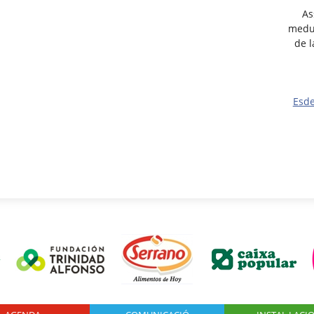
As
medul
de 
Esd