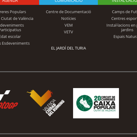
AGENDA
Logo Fundación
COMUNICACIÓ
INSTAL·LACI
reres Populars
Centre de Documentació
Camps de Fut
 Ciutat de València
Notícies
Centres espor
Trinidad Alfonso
sdeveniments
VEM
Instal·lacions en 
Participatius
jardins
VETV
Edat escolar
Espais Natur
s Esdeveniments
EL JARDÍ DEL TURIA