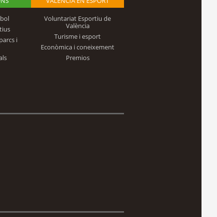
ONS
VALÈNCIA EN ESPORT
bol
Voluntariat Esportiu de
València
tius
Turisme i esport
parcs i
Econòmica i coneixement
als
Premios