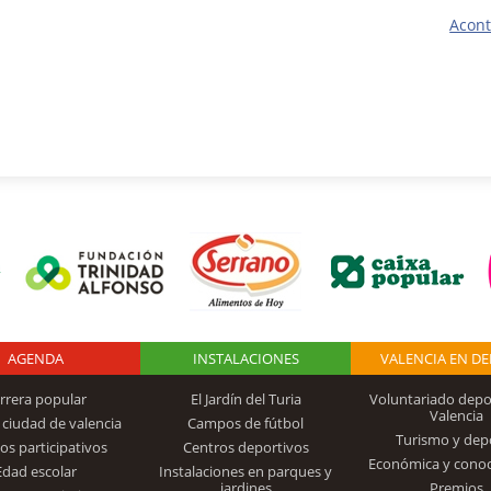
Acont
AGENDA
Logo Fundación
INSTALACIONES
VALENCIA EN D
rrera popular
El Jardín del Turia
Voluntariado depo
Valencia
 ciudad de valencia
Campos de fútbol
Turismo y dep
Trinidad Alfonso
os participativos
Centros deportivos
Económica y cono
Edad escolar
Instalaciones en parques y
jardines
Premios