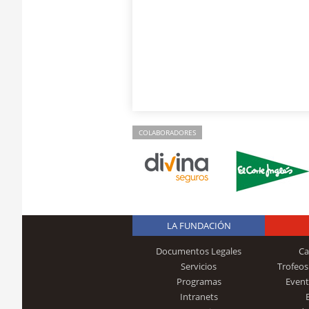
COLABORADORES
LA FUNDACIÓN
Documentos Legales
Ca
Servicios
Trofeos
Programas
Event
Intranets