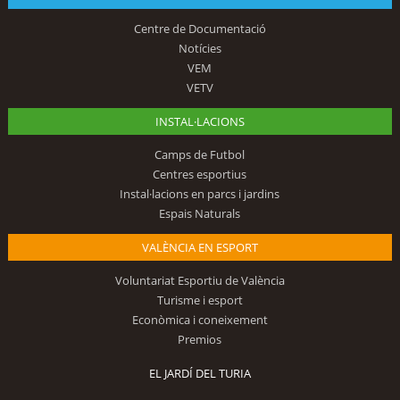
Centre de Documentació
Notícies
VEM
VETV
INSTAL·LACIONS
Camps de Futbol
Centres esportius
Instal·lacions en parcs i jardins
Espais Naturals
VALÈNCIA EN ESPORT
Voluntariat Esportiu de València
Turisme i esport
Econòmica i coneixement
Premios
EL JARDÍ DEL TURIA