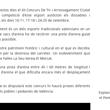
l estos dies el XII Concurs De Tir i Arrossegament ‘Ciutat
 competició d’este esport autòcton els dissabtes i
els dies 10-11, 17-18 i 24-25 de setembre.
ament és un dels esports tradicionals valencians on un
 de sacs d’arena ha de recórrer una pista d’arena guiat
 possible.
tre patrimoni històric i cultural en el que es decidix,
om per la destresa del carreter. Un esdeveniment que
e Falles La Seu-Xerea-El Mercat.
una pista d’arena entre 45 i 60 metres de longitud i
d’arena el que dificulta encara més el desplaçament
 es disputarà este concurs hi haurà proves diferents
ls pobles i pedanies de València
.
Esplan
el Pont