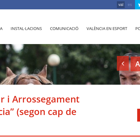
val
es
A
INSTAL·LACIONS
COMUNICACIÓ
VALÈNCIA EN ESPORT
PO
A
ir i Arrossegament
cia” (segon cap de