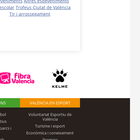
eveniments
Altres esdeveniments
escolar
Trofeus Ciutat de València
Tir i arrossegament
ONS
VALÈNCIA EN ESPORT
bol
Voluntariat Esportiu de
València
tius
Turisme i esport
parcs i
Econòmica i coneixement
als
Premios