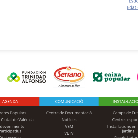
Esd
Edat 
AGENDA
Logo Fundación
COMUNICACIÓ
INSTAL·LACI
reres Populars
Centre de Documentació
Camps de Fut
 Ciutat de València
Notícies
Centres espor
Trinidad Alfonso
sdeveniments
VEM
Instal·lacions en 
Participatius
jardins
VETV
Edat escolar
Espais Natur