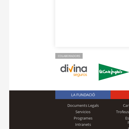
COLABORADORS
LA FUNDACIÓ
Documents Legals
Car
Servicios
Trofeus
Programes
E
Intranets