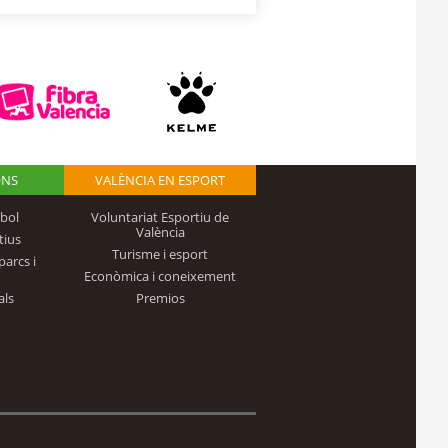
ONS
VALÈNCIA EN ESPORT
bol
Voluntariat Esportiu de
València
tius
Turisme i esport
parcs i
Econòmica i coneixement
als
Premios