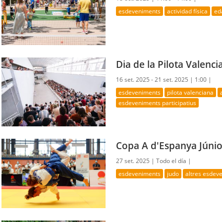
esdeveniments
actividad física
ed
Dia de la Pilota Valenc
16 set. 2025 - 21 set. 2025 |
1:00 |
esdeveniments
pilota valenciana
esdeveniments participatius
Copa A d'Espanya Júnio
27 set. 2025 |
Todo el día |
esdeveniments
judo
altres esdev