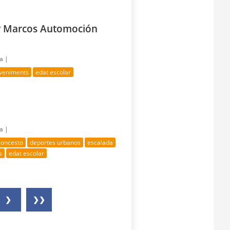
y Marcos Automoción
ía |
eveniments
edat escolar
ía |
loncesto
deportes urbanos
escalada
s
edat escolar
❯
❯❯