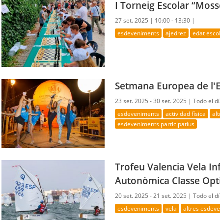
I Torneig Escolar “Moss
27 set. 2025 |
10:00 - 13:30 |
esdeveniments
ajedrez
edat esco
Setmana Europea de l'
23 set. 2025 - 30 set. 2025 |
Todo el d
esdeveniments
actividad física
al
esdeveniments participatius
Trofeu Valencia Vela In
Autonòmica Classe Opt
20 set. 2025 - 21 set. 2025 |
Todo el d
esdeveniments
vela
altres esdev