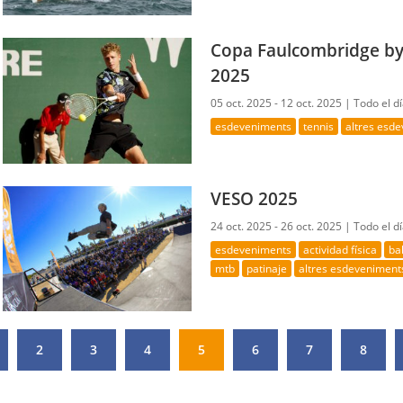
Copa Faulcombridge b
2025
05 oct. 2025 - 12 oct. 2025 |
Todo el d
esdeveniments
tennis
altres esd
VESO 2025
24 oct. 2025 - 26 oct. 2025 |
Todo el d
esdeveniments
actividad física
ba
mtb
patinaje
altres esdeveniment
2
3
4
5
6
7
8