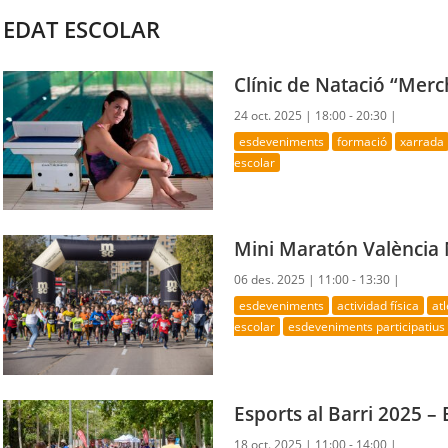
EDAT ESCOLAR
Clínic de Natació “Merc
24 oct. 2025 |
18:00 - 20:30 |
esdeveniments
formació
xarrada
escolar
Mini Maratón València
06 des. 2025 |
11:00 - 13:30 |
esdeveniments
actividad física
at
escolar
esdeveniments participatius
Esports al Barri 2025 –
18 oct. 2025 |
11:00 - 14:00 |