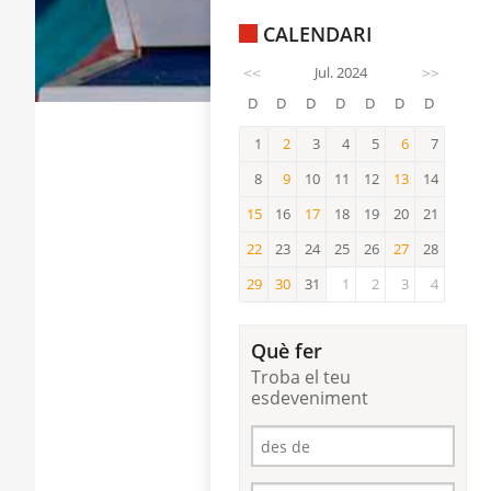
CALENDARI
<<
Jul. 2024
>>
D
D
D
D
D
D
D
1
2
3
4
5
6
7
2
6
8
9
10
11
12
13
14
9
13
15
16
17
18
19
20
21
15
17
22
23
24
25
26
27
28
22
27
29
30
31
1
2
3
4
29
30
Què fer
Troba el teu
esdeveniment