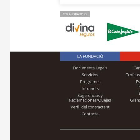
COLABORADORS
LA FUNDACIÓ
Documents Legals
Car
Servicios
Trofeus
Programes
E
Intranets
Sugerencias y
Reclamaciones/Quejas
Gran
Perfil del contractant
Contacte