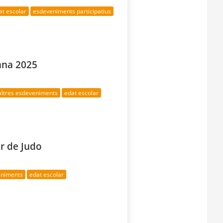
at escolar
esdeveniments participatius
iana 2025
altres esdeveniments
edat escolar
r de Judo
eniments
edat escolar