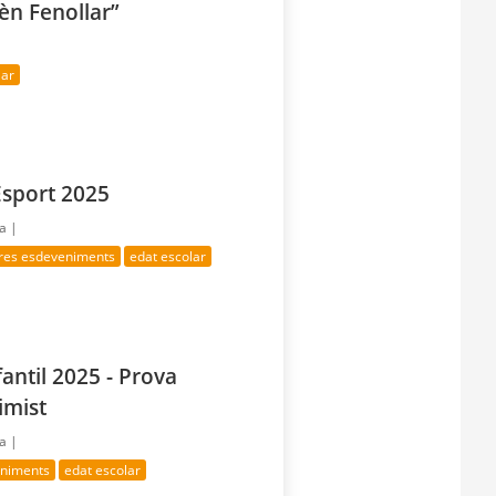
èn Fenollar”
lar
Esport 2025
ía |
tres esdeveniments
edat escolar
fantil 2025 - Prova
imist
ía |
eniments
edat escolar