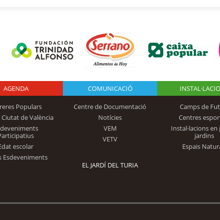
AGENDA
Logo Fundación
COMUNICACIÓ
INSTAL·LACI
reres Populars
Centre de Documentació
Camps de Fut
 Ciutat de València
Notícies
Centres espor
Trinidad Alfonso
sdeveniments
VEM
Instal·lacions en 
Participatius
jardins
VETV
Edat escolar
Espais Natur
s Esdeveniments
EL JARDÍ DEL TURIA