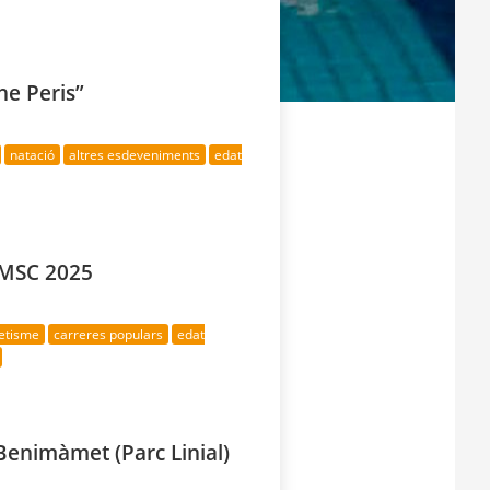
he Peris”
natació
altres esdeveniments
edat
 MSC 2025
letisme
carreres populars
edat
 Benimàmet (Parc Linial)