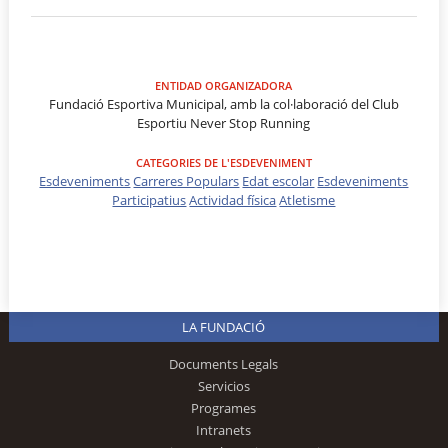
ENTIDAD ORGANIZADORA
Fundació Esportiva Municipal, amb la col·laboració del Club
Esportiu Never Stop Running
CATEGORIES DE L'ESDEVENIMENT
Esdeveniments
Carreres Populars
Edat escolar
Esdeveniments
Participatius
Actividad física
Atletisme
LA FUNDACIÓ
Documents Legals
Servicios
Programes
Intranets