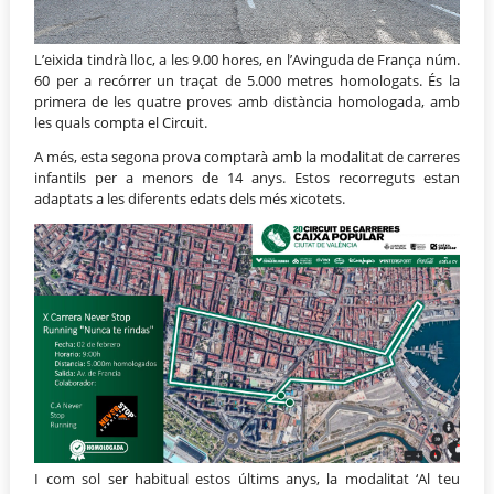
L’eixida tindrà lloc, a les 9.00 hores, en l’Avinguda de França núm.
60 per a recórrer un traçat de 5.000 metres homologats. És la
primera de les quatre proves amb distància homologada, amb
les quals compta el Circuit.
A més, esta segona prova comptarà amb la modalitat de carreres
infantils per a menors de 14 anys. Estos recorreguts estan
adaptats a les diferents edats dels més xicotets
.
I com sol ser habitual estos últims anys, la modalitat ‘Al teu