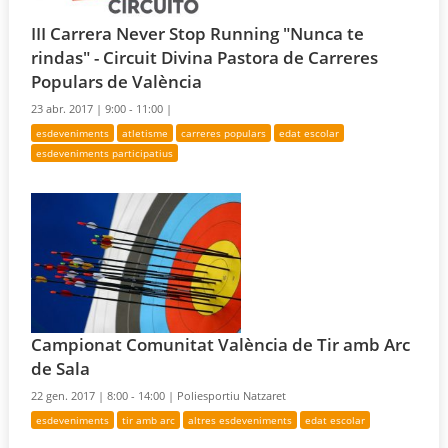
III Carrera Never Stop Running "Nunca te
rindas" - Circuit Divina Pastora de Carreres
Populars de València
23 abr. 2017 |
9:00 - 11:00 |
esdeveniments
atletisme
carreres populars
edat escolar
esdeveniments participatius
Campionat Comunitat València de Tir amb Arc
de Sala
22 gen. 2017 |
8:00 - 14:00 |
Poliesportiu Natzaret
esdeveniments
tir amb arc
altres esdeveniments
edat escolar