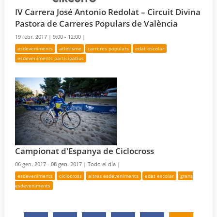
IV Carrera José Antonio Redolat – Circuit Divina
Pastora de Carreres Populars de València
19 febr. 2017 |
9:00 - 12:00 |
esdeveniments
atletisme
carreres populars
edat escolar
esdeveniments participatius
Campionat d'Espanya de Ciclocross
06 gen. 2017 - 08 gen. 2017 |
Todo el día |
esdeveniments
ciclocross
altres esdeveniments
edat escolar
grans
esdeveniments