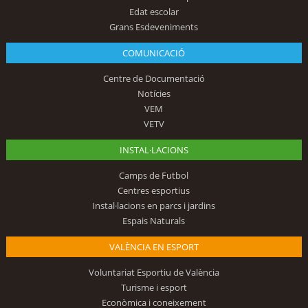
Edat escolar
Grans Esdeveniments
COMUNICACIÓ
Centre de Documentació
Notícies
VEM
VETV
INSTAL·LACIONS
Camps de Futbol
Centres esportius
Instal·lacions en parcs i jardins
Espais Naturals
VALÈNCIA EN ESPORT
Voluntariat Esportiu de València
Turisme i esport
Econòmica i coneixement