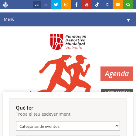
val
es
Menú
▼
La fundació
▼
Agenda
Instal·lacions
▼
Agenda
Comunicació
▼
València en esport
▼
Edat escolar
Portal de Transparència
Què fer
Troba el teu esdeveniment
Reserves
▼