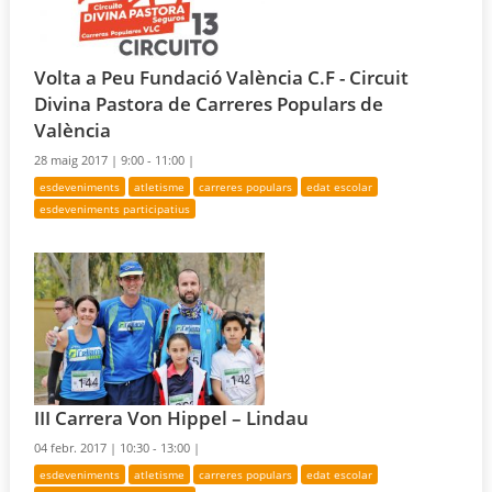
Volta a Peu Fundació València C.F - Circuit
Divina Pastora de Carreres Populars de
València
28 maig 2017 |
9:00 - 11:00 |
esdeveniments
atletisme
carreres populars
edat escolar
esdeveniments participatius
III Carrera Von Hippel – Lindau
04 febr. 2017 |
10:30 - 13:00 |
esdeveniments
atletisme
carreres populars
edat escolar