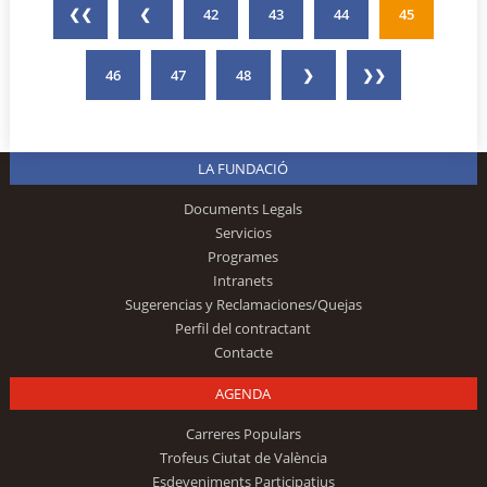
❮❮
❮
42
43
44
45
46
47
48
❯
❯❯
LA FUNDACIÓ
Documents Legals
Servicios
Programes
Intranets
Sugerencias y Reclamaciones/Quejas
Perfil del contractant
Contacte
AGENDA
Carreres Populars
Trofeus Ciutat de València
Esdeveniments Participatius