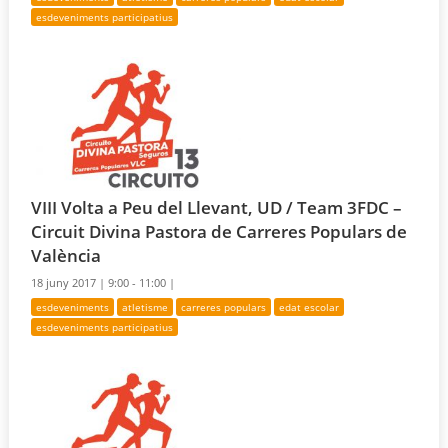
esdeveniments participatius
VIII Volta a Peu del Llevant, UD / Team 3FDC –
Circuit Divina Pastora de Carreres Populars de
València
18 juny 2017 |
9:00 - 11:00 |
esdeveniments
atletisme
carreres populars
edat escolar
esdeveniments participatius