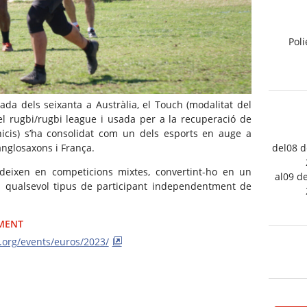
Pol
da dels seixanta a Austràlia, el Touch (modalitat del
el rugbi/rugbi league i usada per a la recuperació de
nicis) s’ha consolidat com un dels esports en auge a
anglosaxons i França.
del08 
udeixen en competicions mixtes, convertint-ho en un
al09 d
a qualsevol tipus de participant independentment de
IMENT
.org/events/euros/2023/