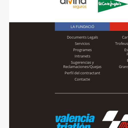
LA FUNDACIÓ
Documents Legals
Car
Servicios
Trofeus
Programes
E
Intranets
Sugerencias y
Reclamaciones/Quejas
Gran
Perfil del contractant
Contacte