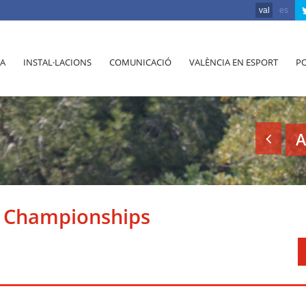
val
es
A
INSTAL·LACIONS
COMUNICACIÓ
VALÈNCIA EN ESPORT
PO
A
 Championships