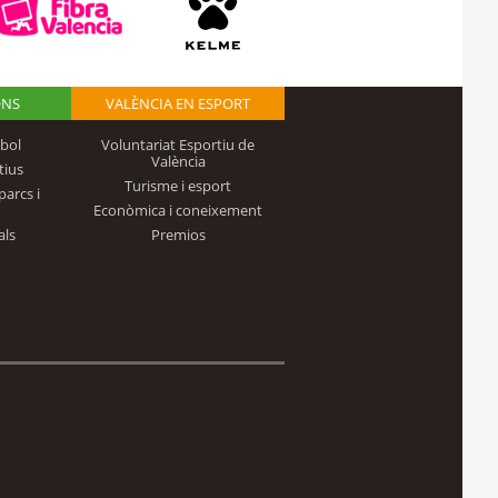
ONS
VALÈNCIA EN ESPORT
bol
Voluntariat Esportiu de
València
tius
Turisme i esport
parcs i
Econòmica i coneixement
als
Premios