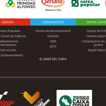
AGENDA
Logo Fundación
COMUNICACIÓ
INSTAL·LACI
reres Populars
Centre de Documentació
Camps de Fut
 Ciutat de València
Notícies
Centres espor
Trinidad Alfonso
sdeveniments
VEM
Instal·lacions en 
Participatius
jardins
VETV
Edat escolar
Espais Natur
s Esdeveniments
EL JARDÍ DEL TURIA