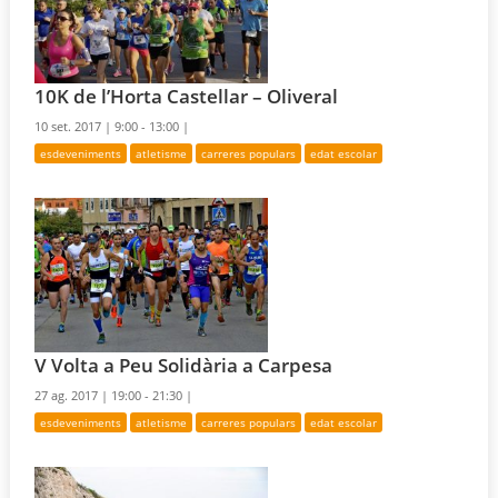
10K de l’Horta Castellar – Oliveral
10 set. 2017 |
9:00 - 13:00 |
esdeveniments
atletisme
carreres populars
edat escolar
V Volta a Peu Solidària a Carpesa
27 ag. 2017 |
19:00 - 21:30 |
esdeveniments
atletisme
carreres populars
edat escolar