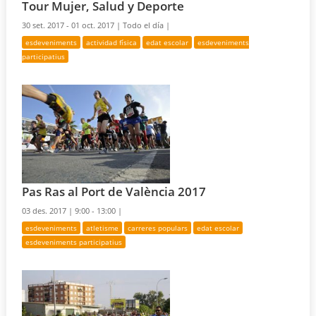
Tour Mujer, Salud y Deporte
30 set. 2017 - 01 oct. 2017 |
Todo el día |
esdeveniments
actividad física
edat escolar
esdeveniments
participatius
Pas Ras al Port de València 2017
03 des. 2017 |
9:00 - 13:00 |
esdeveniments
atletisme
carreres populars
edat escolar
esdeveniments participatius