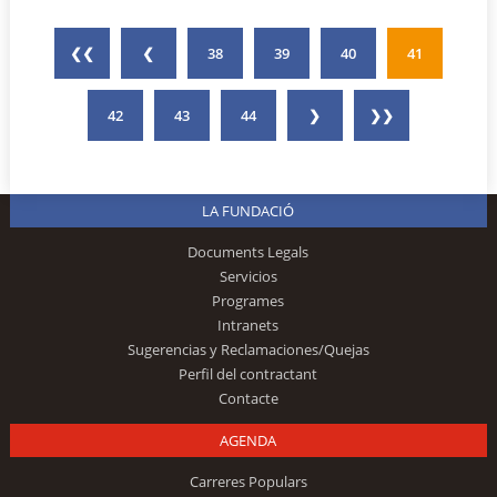
❮❮
❮
38
39
40
41
42
43
44
❯
❯❯
LA FUNDACIÓ
Documents Legals
Servicios
Programes
Intranets
Sugerencias y Reclamaciones/Quejas
Perfil del contractant
Contacte
AGENDA
Carreres Populars