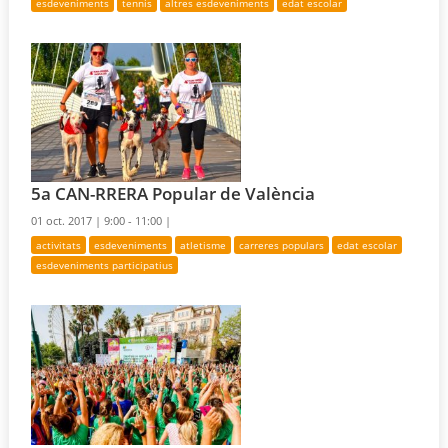
esdeveniments
tennis
altres esdeveniments
edat escolar
5a CAN-RRERA Popular de València
01 oct. 2017 |
9:00 - 11:00 |
activitats
esdeveniments
atletisme
carreres populars
edat escolar
esdeveniments participatius