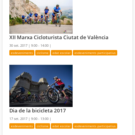
XII Marxa Cicloturista Ciutat de València
30 set. 2017 |
9:00 - 14:00 |
esdeveniments
ciclisme
edat escolar
esdeveniments participatius
Dia de la bicicleta 2017
17 set. 2017 |
9:00 - 13:00 |
esdeveniments
ciclisme
edat escolar
esdeveniments participatius