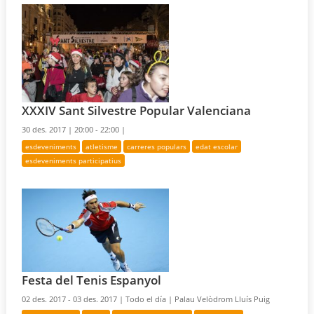
XXXIV Sant Silvestre Popular Valenciana
30 des. 2017 |
20:00 - 22:00 |
esdeveniments
atletisme
carreres populars
edat escolar
esdeveniments participatius
Festa del Tenis Espanyol
02 des. 2017 - 03 des. 2017 |
Todo el día |
Palau Velòdrom Lluís Puig