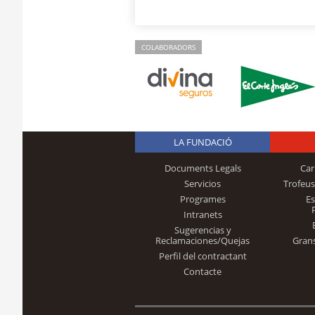
COLABORADORS
LA FUNDACIÓ
Documents Legals
Car
Servicios
Trofeus
Programes
E
Intranets
Sugerencias y
Reclamaciones/Quejas
Gran
Perfil del contractant
Contacte