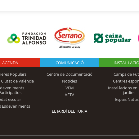
AGENDA
Logo Fundación
COMUNICACIÓ
INSTAL·LACI
reres Populars
Centre de Documentació
Camps de Fut
 Ciutat de València
Notícies
Centres espor
Trinidad Alfonso
sdeveniments
VEM
Instal·lacions en 
Participatius
jardins
VETV
Edat escolar
Espais Natur
s Esdeveniments
EL JARDÍ DEL TURIA