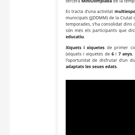
tercera
MiniOlimpiada
de la temp
Es tracta d’una activitat
multiespo
municipals (JJDDMM) de la Ciutat 
temporades, s’ha consolidat dins d
són més els participants que dis
educatiu
.
Xiquets i xiquetes
de primer cic
(xiquets i xiquetes de
6
i
7
anys
,
l’oportunitat de disfrutar d’un d
adaptats les seues edats
.