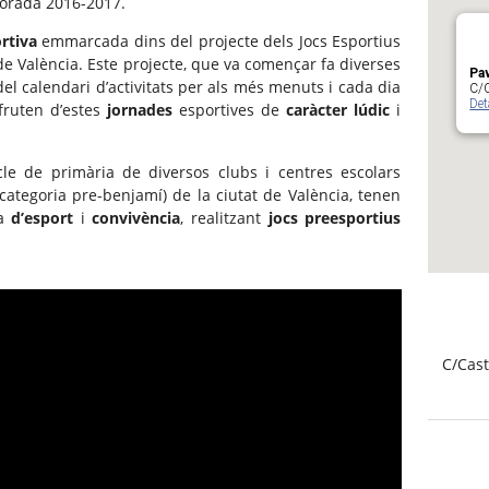
orada 2016-2017.
rtiva
emmarcada dins del projecte dels Jocs Esportius
de València. Este projecte, que va començar fa diverses
Pav
el calendari d’activitats per als més menuts i cada dia
C/C
Det
fruten d’estes
jornades
esportives de
caràcter lúdic
i
le de primària de diversos clubs i centres escolars
 categoria pre-benjamí) de la ciutat de València, tenen
ia
d’esport
i
convivència
, realitzant
jocs preesportius
C/Cast