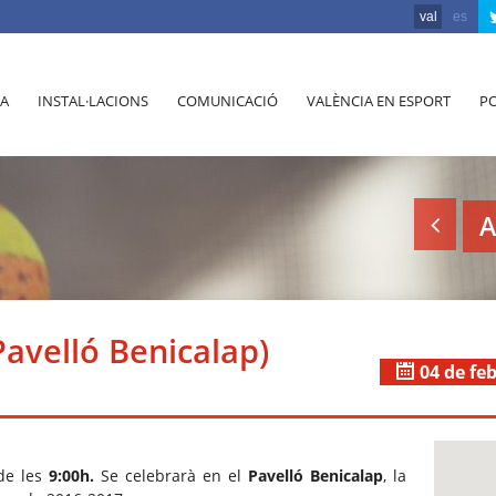
val
es
A
INSTAL·LACIONS
COMUNICACIÓ
VALÈNCIA EN ESPORT
PO
A
avelló Benicalap)
04 de fe
 de les
9:00h.
Se celebrarà en el
Pavelló Benicalap
, la