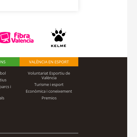
ONS
VALÈNCIA EN ESPORT
bol
Voluntariat Esportiu de
València
tius
Turisme i esport
parcs i
Econòmica i coneixement
als
Premios