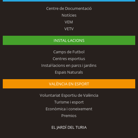
Centre de Documentació
Notícies
VEM
VETV
INSTAL·LACIONS
Camps de Futbol
Centres esportius
Instal·lacions en parcs i jardins
Espais Naturals
VALÈNCIA EN ESPORT
Voluntariat Esportiu de València
Turisme i esport
Econòmica i coneixement
Premios
EL JARDÍ DEL TURIA