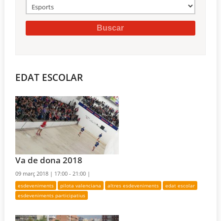
EDAT ESCOLAR
Va de dona 2018
09 març 2018 |
17:00 - 21:00 |
esdeveniments
pilota valenciana
altres esdeveniments
edat escolar
esdeveniments participatius