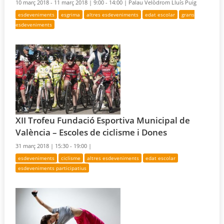
10 març 2018 - 11 març 2018 |
9:00 - 14:00 |
Palau Velòdrom Lluís Puig
esdeveniments
esgrima
altres esdeveniments
edat escolar
grans
esdeveniments
XII Trofeu Fundació Esportiva Municipal de
València – Escoles de ciclisme i Dones
31 març 2018 |
15:30 - 19:00 |
esdeveniments
ciclisme
altres esdeveniments
edat escolar
esdeveniments participatius