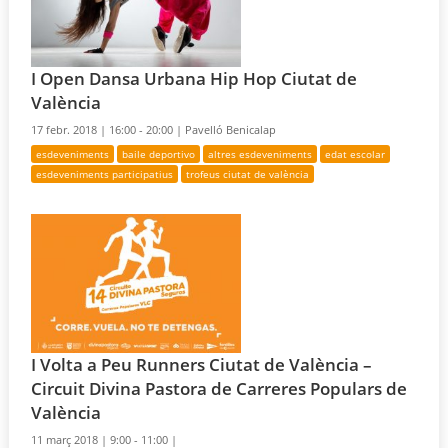
I Open Dansa Urbana Hip Hop Ciutat de
València
17 febr. 2018 |
16:00 - 20:00 |
Pavelló Benicalap
esdeveniments
baile deportivo
altres esdeveniments
edat escolar
esdeveniments participatius
trofeus ciutat de valència
I Volta a Peu Runners Ciutat de València –
Circuit Divina Pastora de Carreres Populars de
València
11 març 2018 |
9:00 - 11:00 |