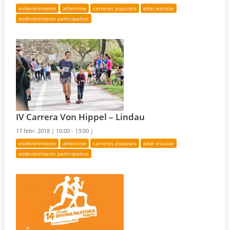
esdeveniments
atletisme
carreres populars
edat escolar
esdeveniments participatius
IV Carrera Von Hippel – Lindau
17 febr. 2018 |
10:00 - 13:00 |
esdeveniments
atletisme
carreres populars
edat escolar
esdeveniments participatius