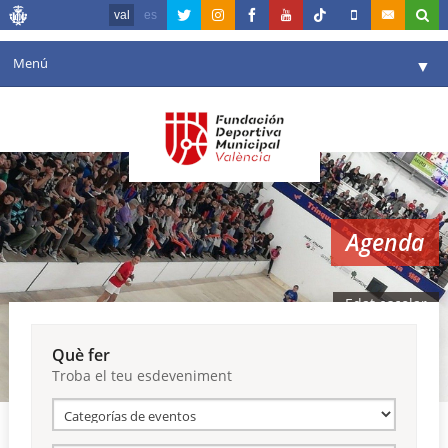
val
es
Menú
▼
La fundació
▼
Agenda
Instal·lacions
▼
Agenda
Comunicació
▼
València en esport
▼
Edat escolar
Portal de Transparència
Què fer
Troba el teu esdeveniment
Reserves
▼