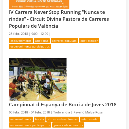
IV Carrera Never Stop Running "Nunca te
rindas" - Circuit Divina Pastora de Carreres
Populars de València
25 febr. 2018 |
9:00 - 12:00 |
esdeveniments
atletisme
carreres populars
edat escolar
esdeveniments participatius
Campionat d'Espanya de Boccia de Joves 2018
03 febr. 2018 - 04 febr. 2018 |
Todo el día |
Pavelló Malva-Rosa
esdeveniments
boccia
altres esdeveniments
edat escolar
esdeveniments participatius
grans esdeveniments