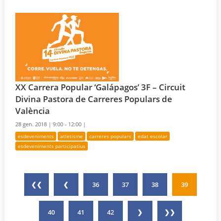
XX Carrera Popular ‘Galápagos’ 3F – Circuit
Divina Pastora de Carreres Populars de
València
28 gen. 2018 |
9:00 - 12:00 |
esdeveniments
atletisme
carreres populars
edat escolar
esdeveniments participatius
❮❮
❮
36
37
38
39
40
41
42
❯
❯❯