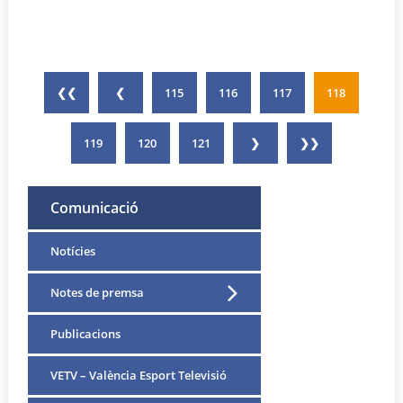
❮❮
❮
115
116
117
118
119
120
121
❯
❯❯
Comunicació
Notícies
Notes de premsa
Publicacions
VETV – València Esport Televisió