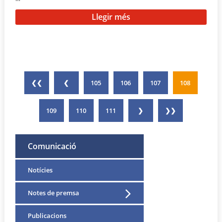
Llegir més
❮❮
❮
105
106
107
108
109
110
111
❯
❯❯
Comunicació
Notícies
Notes de premsa
Publicacions