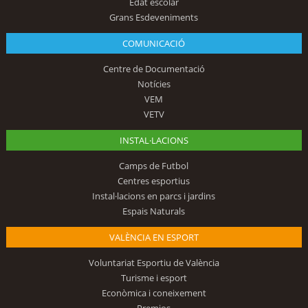
Edat escolar
Grans Esdeveniments
COMUNICACIÓ
Centre de Documentació
Notícies
VEM
VETV
INSTAL·LACIONS
Camps de Futbol
Centres esportius
Instal·lacions en parcs i jardins
Espais Naturals
VALÈNCIA EN ESPORT
Voluntariat Esportiu de València
Turisme i esport
Econòmica i coneixement