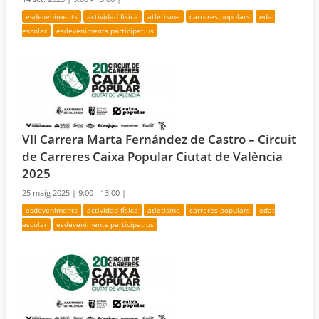
esdeveniments
actividad física
atletisme
carreres populars
edat
escolar
esdeveniments participatius
VII Carrera Marta Fernández de Castro – Circuit
de Carreres Caixa Popular Ciutat de València
2025
25 maig 2025 |
9:00 - 13:00 |
esdeveniments
actividad física
atletisme
carreres populars
edat
escolar
esdeveniments participatius