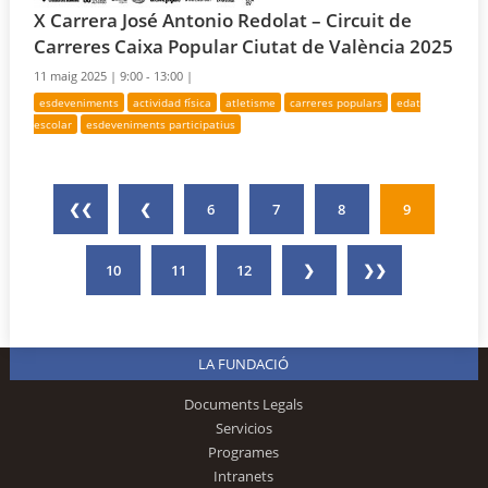
X Carrera José Antonio Redolat – Circuit de
Carreres Caixa Popular Ciutat de València 2025
11 maig 2025 |
9:00 - 13:00 |
esdeveniments
actividad física
atletisme
carreres populars
edat
escolar
esdeveniments participatius
❮❮
❮
6
7
8
9
10
11
12
❯
❯❯
LA FUNDACIÓ
Documents Legals
Servicios
Programes
Intranets