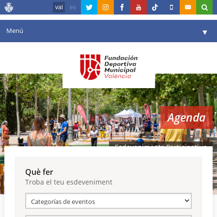
val
es
Menú
▼
La fundació
▼
Agenda
Instal·lacions
▼
Agenda
Comunicació
▼
València en esport
▼
Esdeveniments Participatius
Portal de Transparència
Què fer
Troba el teu esdeveniment
Reserves
▼