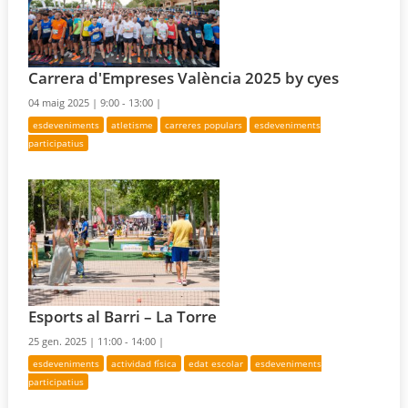
Carrera d'Empreses València 2025 by cyes
04 maig 2025 |
9:00 - 13:00 |
esdeveniments
atletisme
carreres populars
esdeveniments
participatius
Esports al Barri – La Torre
25 gen. 2025 |
11:00 - 14:00 |
esdeveniments
actividad física
edat escolar
esdeveniments
participatius