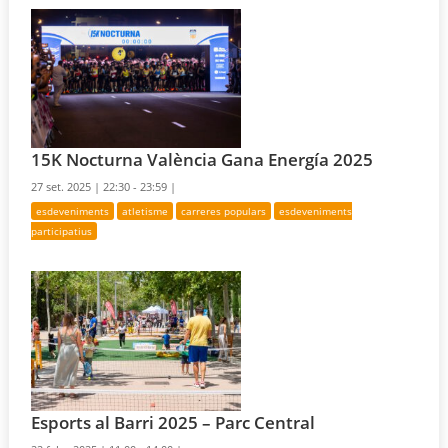
15K Nocturna València Gana Energía 2025
27 set. 2025 |
22:30 - 23:59 |
esdeveniments
atletisme
carreres populars
esdeveniments
participatius
Esports al Barri 2025 – Parc Central