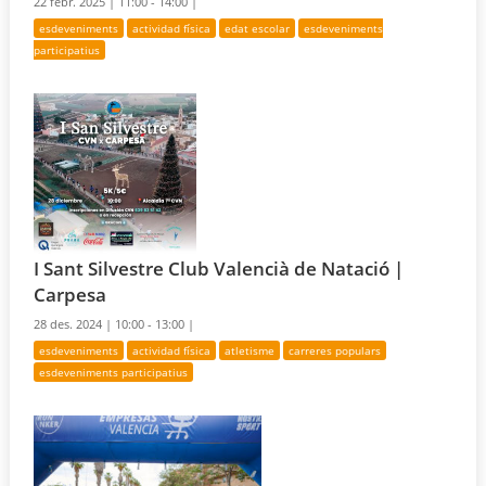
22 febr. 2025 |
11:00 - 14:00 |
esdeveniments
actividad física
edat escolar
esdeveniments
participatius
I Sant Silvestre Club Valencià de Natació |
Carpesa
28 des. 2024 |
10:00 - 13:00 |
esdeveniments
actividad física
atletisme
carreres populars
esdeveniments participatius