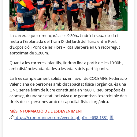
La carrera, que començarà a les 9:30h., tindrà la seua eixida i
meta a l’Esplanada del Tram IX del Jardí del Túria entre Pont
d’Exposició i Pont de les Flors – Rita Barberá en un recorregut
aproximat de 5.200m.
Quant a les carreres infantils, tindran lloc a partir de les 10:00h.,
amb distàncies adaptades a les edats dels participants.
La fi és completament solidària, en favor de COCEMFE, Federació
Valenciana de persones amb discapacitat física i orgànica, és una
ONG sense ànim de lucre constituïda en 1980. El seu propòsit és
aconseguir una societat inclusiva que garantisca l’exercici ple dels
drets de les persones amb discapacitat física i orgànica.
MÉS INFORMACIÓ DE L'ESDEVENIMENT
https://cronorunner.com/evento.php?ref=638-1881