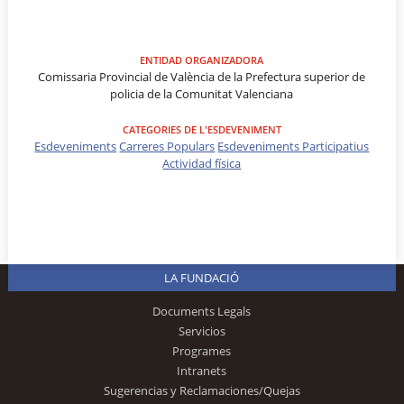
ENTIDAD ORGANIZADORA
Comissaria Provincial de València de la Prefectura superior de
policia de la Comunitat Valenciana
CATEGORIES DE L'ESDEVENIMENT
Esdeveniments
Carreres Populars
Esdeveniments Participatius
Actividad física
LA FUNDACIÓ
Documents Legals
Servicios
Programes
Intranets
Sugerencias y Reclamaciones/Quejas