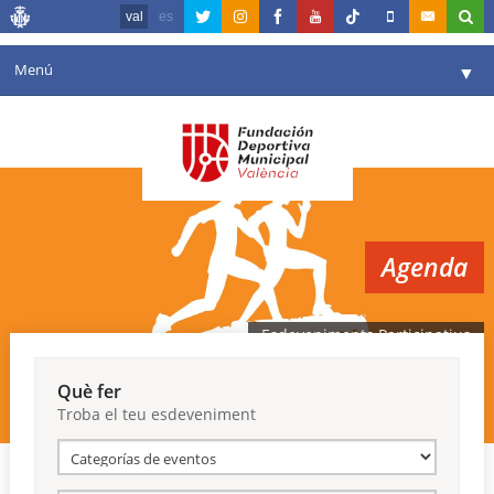
val
es
Menú
▼
La fundació
▼
Agenda
Instal·lacions
▼
Agenda
Comunicació
▼
València en esport
▼
Esdeveniments Participatius
Portal de Transparència
Què fer
Troba el teu esdeveniment
Reserves
▼