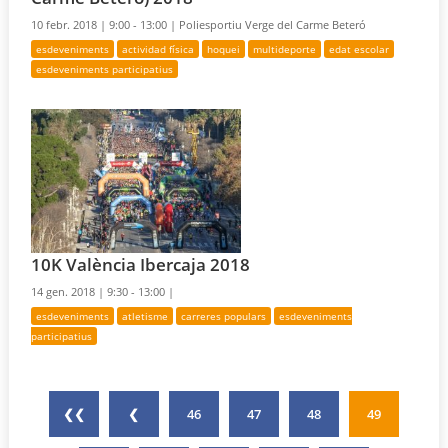
10 febr. 2018 |
9:00 - 13:00 |
Poliesportiu Verge del Carme Beteró
esdeveniments
actividad física
hoquei
multideporte
edat escolar
esdeveniments participatius
10K València Ibercaja 2018
14 gen. 2018 |
9:30 - 13:00 |
esdeveniments
atletisme
carreres populars
esdeveniments
participatius
❮❮
❮
46
47
48
49