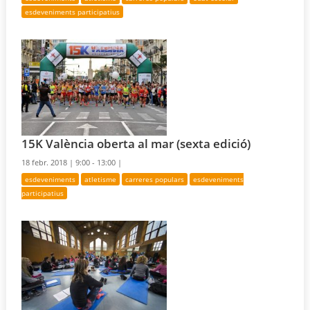
esdeveniments participatius
15K València oberta al mar (sexta edició)
18 febr. 2018 |
9:00 - 13:00 |
esdeveniments
atletisme
carreres populars
esdeveniments
participatius