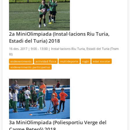
2a MiniOlimpiada (Instal·lacions Riu Turia,
Estadi del Turia) 2018
16 des. 2017 |
9:00 - 13:00 |
Instal·lacions Riu Turia, Estadi del Turia (Tram
III)
esdeveniments
actividad física
multideporte
rugbi
edat escolar
esdeveniments participatius
3a MiniOlimpiada (Poliesportiu Verge del
Carme Beteró) 2018