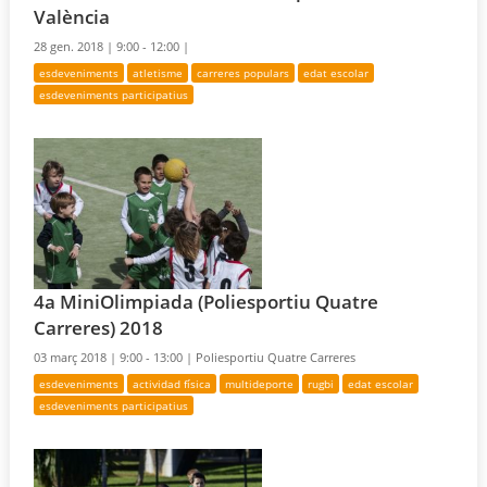
València
28 gen. 2018 |
9:00 - 12:00 |
esdeveniments
atletisme
carreres populars
edat escolar
esdeveniments participatius
4a MiniOlimpiada (Poliesportiu Quatre
Carreres) 2018
03 març 2018 |
9:00 - 13:00 |
Poliesportiu Quatre Carreres
esdeveniments
actividad física
multideporte
rugbi
edat escolar
esdeveniments participatius