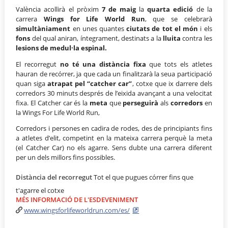
València acollirà el pròxim
7 de maig
la
quarta edició
de la
carrera
Wings for Life World Run
, que se celebrarà
simultàniament
en unes quantes
ciutats de tot el món
i els
fons
del qual aniran, íntegrament, destinats a la
lluita
contra les
lesions de medul·la espinal.
El recorregut
no té una distància fixa
que tots els atletes
hauran de recórrer, ja que cada un finalitzarà la seua participació
quan siga
atrapat pel “catcher car”
, cotxe que ix darrere dels
corredors 30 minuts després de l’eixida avançant a una velocitat
fixa. El Catcher car és la
meta
que
perseguirà
als
corredors
en
la Wings For Life World Run,
Corredors i persones en cadira de rodes, des de principiants fins
a atletes d’elit, competint en la mateixa carrera perquè la meta
(el Catcher Car) no els agarre. Sens dubte una carrera diferent
per un dels millors fins possibles.
Distància del recorregut
Tot el que pugues córrer fins que
t'agarre el cotxe
MÉS INFORMACIÓ DE L'ESDEVENIMENT
www.wingsforlifeworldrun.com/es/