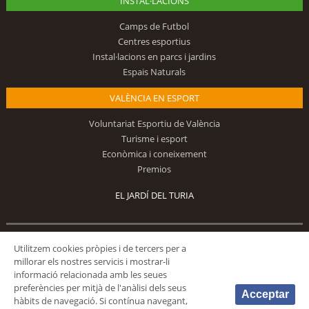
INSTAL·LACIONS
Camps de Futbol
Centres esportius
Instal·lacions en parcs i jardins
Espais Naturals
VALÈNCIA EN ESPORT
Voluntariat Esportiu de València
Turisme i esport
Econòmica i coneixement
Premios
EL JARDÍ DEL TURIA
Segueix-nos
Utilitzem cookies pròpies i de tercers per a
millorar els nostres servicis i mostrar-li
informació relacionada amb les seues
preferències per mitjà de l'anàlisi dels seus
Acceptar
hàbits de navegació. Si contínua navegant,