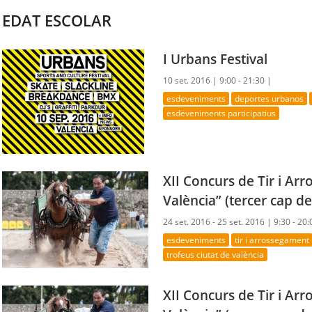
EDAT ESCOLAR
I Urbans Festival
10 set. 2016 |
9:00 - 21:30 |
esdeveniments
deportes urbanos
esdeveniments participatius
XII Concurs de Tir i Ar
València” (tercer cap d
24 set. 2016 - 25 set. 2016 |
9:30 - 20:
esdeveniments
tir i arrossegament
trofeus ciutat de valència
XII Concurs de Tir i Ar