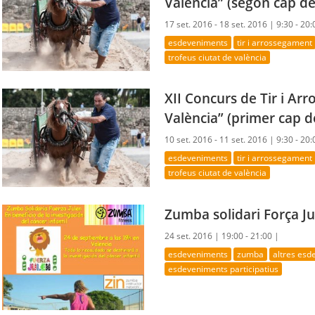
València” (segon cap d
17 set. 2016 - 18 set. 2016 |
9:30 - 20:
esdeveniments
tir i arrossegament
trofeus ciutat de valència
XII Concurs de Tir i Ar
València” (primer cap 
10 set. 2016 - 11 set. 2016 |
9:30 - 20:
esdeveniments
tir i arrossegament
trofeus ciutat de valència
Zumba solidari Força Ju
24 set. 2016 |
19:00 - 21:00 |
esdeveniments
zumba
altres es
esdeveniments participatius