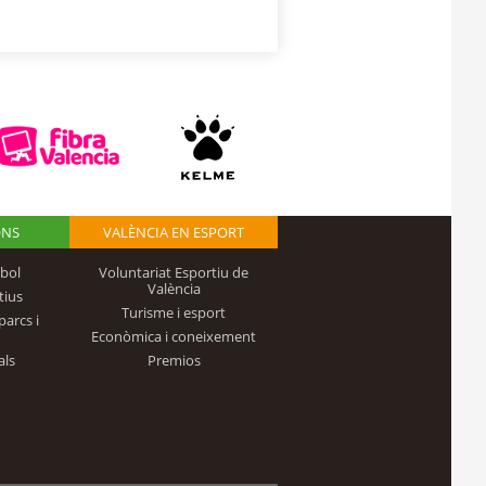
ONS
VALÈNCIA EN ESPORT
bol
Voluntariat Esportiu de
València
tius
Turisme i esport
parcs i
Econòmica i coneixement
als
Premios