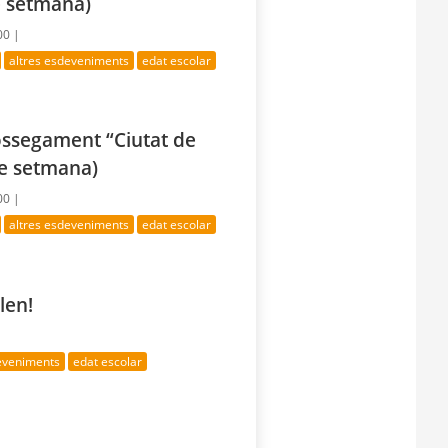
e setmana)
00 |
altres esdeveniments
edat escolar
rossegament “Ciutat de
de setmana)
00 |
altres esdeveniments
edat escolar
len!
deveniments
edat escolar