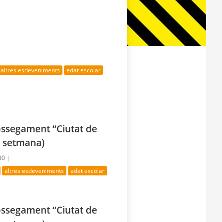
altres esdeveniments
edat escolar
rossegament “Ciutat de
e setmana)
00 |
altres esdeveniments
edat escolar
rossegament “Ciutat de