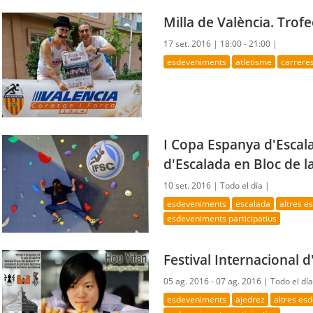
Milla de València. Tro
17 set. 2016 |
18:00 - 21:00 |
esdeveniments
atletisme
carrere
I Copa Espanya d'Escala
d'Escalada en Bloc de l
10 set. 2016 |
Todo el día |
esdeveniments
escalada
altres 
esdeveniments participatius
Festival Internacional d
05 ag. 2016 - 07 ag. 2016 |
Todo el dí
esdeveniments
ajedrez
altres es