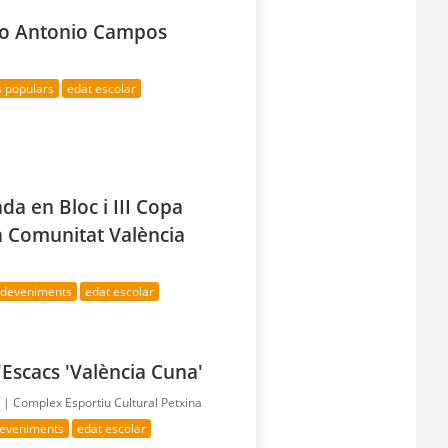
feo Antonio Campos
s populars
edat escolar
da en Bloc i III Copa
a Comunitat València
esdeveniments
edat escolar
'Escacs 'València Cuna'
a |
Complex Esportiu Cultural Petxina
deveniments
edat escolar