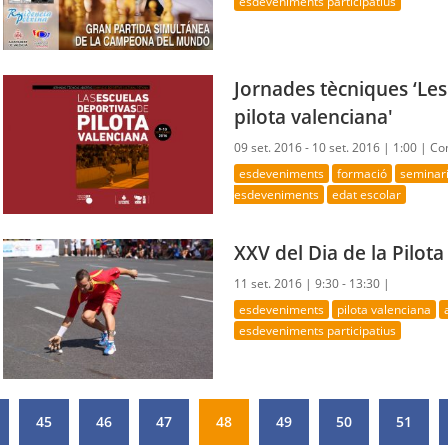
esdeveniments participatius
Jornades tècniques ‘Les
pilota valenciana'
09 set. 2016 - 10 set. 2016 |
1:00 |
Com
esdeveniments
formació
seminar
esdeveniments
edat escolar
XXV del Dia de la Pilot
11 set. 2016 |
9:30 - 13:30 |
esdeveniments
pilota valenciana
esdeveniments participatius
45
46
47
48
49
50
51