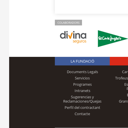
COLABORADORS
LA FUNDACIÓ
Documents Legals
Car
Servicios
Trofeus
Programes
E
Intranets
Sugerencias y
Reclamaciones/Quejas
Gran
Perfil del contractant
Contacte