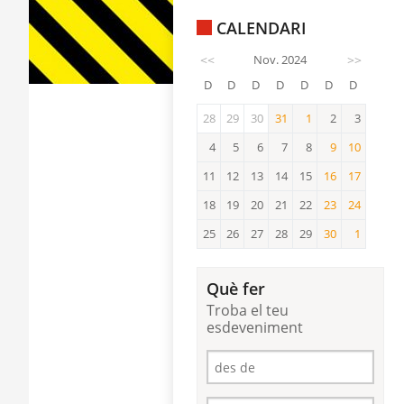
CALENDARI
<<
Nov. 2024
>>
D
D
D
D
D
D
D
28
29
30
31
1
2
3
31
1
4
5
6
7
8
9
10
9
10
11
12
13
14
15
16
17
16
17
18
19
20
21
22
23
24
23
24
25
26
27
28
29
30
1
30
1
Què fer
Troba el teu
esdeveniment