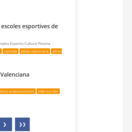
 escoles esportives de
plex Esportiu Cultural Petxina
i
xarrada
pilota valenciana
altres
a Valenciana
altres esdeveniments
edat escolar
❯
❯❯