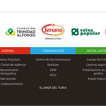
AGENDA
Logo Fundación
COMUNICACIÓ
INSTAL·LACI
reres Populars
Centre de Documentació
Camps de Fut
 Ciutat de València
Notícies
Centres espor
Trinidad Alfonso
sdeveniments
VEM
Instal·lacions en 
Participatius
jardins
VETV
Edat escolar
Espais Natur
s Esdeveniments
EL JARDÍ DEL TURIA