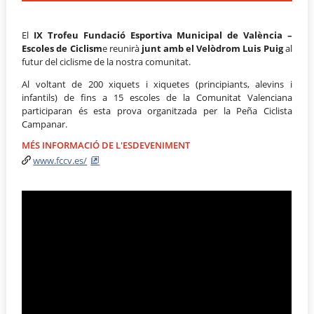
El
IX Trofeu Fundació Esportiva Municipal de València –
Escoles de Ciclism
e reunirà
junt amb el Velòdrom Luis Puig
al
futur del ciclisme de la nostra comunitat.
Al voltant de 200 xiquets i xiquetes (principiants, alevins i
infantils) de fins a 15 escoles de la Comunitat Valenciana
participaran és esta prova organitzada per la Peña Ciclista
Campanar.
MÉS INFORMACIÓ DE L'ESDEVENIMENT
www.fccv.es/