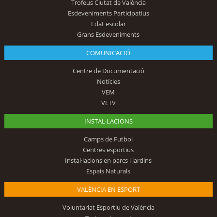
Trofeus Ciutat de València
Esdeveniments Participatius
Edat escolar
Grans Esdeveniments
COMUNICACIÓ
Centre de Documentació
Notícies
VEM
VETV
INSTAL·LACIONS
Camps de Futbol
Centres esportius
Instal·lacions en parcs i jardins
Espais Naturals
VALÈNCIA EN ESPORT
Voluntariat Esportiu de València