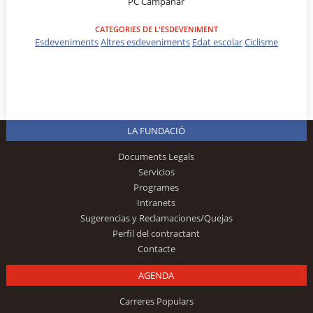
PC Campanar
CATEGORIES DE L'ESDEVENIMENT
Esdeveniments
Altres esdeveniments
Edat escolar
Ciclisme
LA FUNDACIÓ
Documents Legals
Servicios
Programes
Intranets
Sugerencias y Reclamaciones/Quejas
Perfil del contractant
Contacte
AGENDA
Carreres Populars