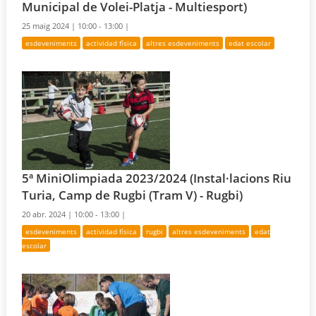
Municipal de Volei-Platja - Multiesport)
25 maig 2024 |
10:00 - 13:00 |
esdeveniments
actividad física
altres esdeveniments
edat escolar
5ª MiniOlimpiada 2023/2024 (Instal·lacions Riu
Turia, Camp de Rugbi (Tram V) - Rugbi)
20 abr. 2024 |
10:00 - 13:00 |
esdeveniments
actividad física
rugbi
altres esdeveniments
edat
escolar