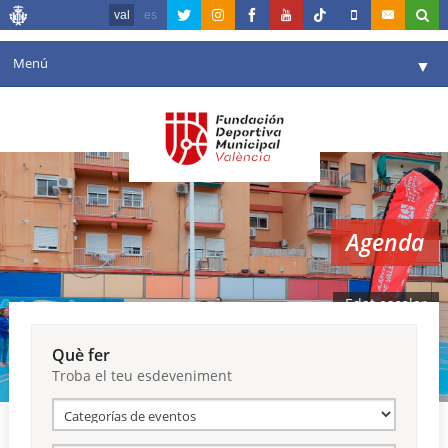
val
es
Menú
▼
La fundació
▼
Agenda
Instal·lacions
▼
Agenda
Comunicació
▼
València en esport
▼
Edat escolar
Portal de Transparència
Què fer
Troba el teu esdeveniment
Reserves
▼