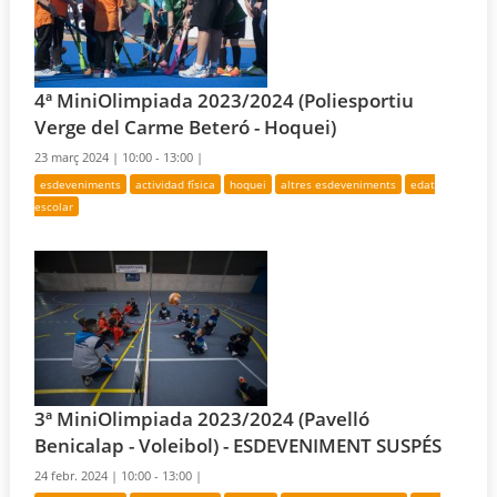
4ª MiniOlimpiada 2023/2024 (Poliesportiu
Verge del Carme Beteró - Hoquei)
23 març 2024 |
10:00 - 13:00 |
esdeveniments
actividad física
hoquei
altres esdeveniments
edat
escolar
3ª MiniOlimpiada 2023/2024 (Pavelló
Benicalap - Voleibol) - ESDEVENIMENT SUSPÉS
24 febr. 2024 |
10:00 - 13:00 |