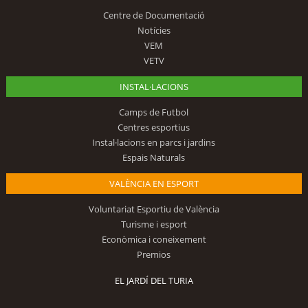
Centre de Documentació
Notícies
VEM
VETV
INSTAL·LACIONS
Camps de Futbol
Centres esportius
Instal·lacions en parcs i jardins
Espais Naturals
VALÈNCIA EN ESPORT
Voluntariat Esportiu de València
Turisme i esport
Econòmica i coneixement
Premios
EL JARDÍ DEL TURIA