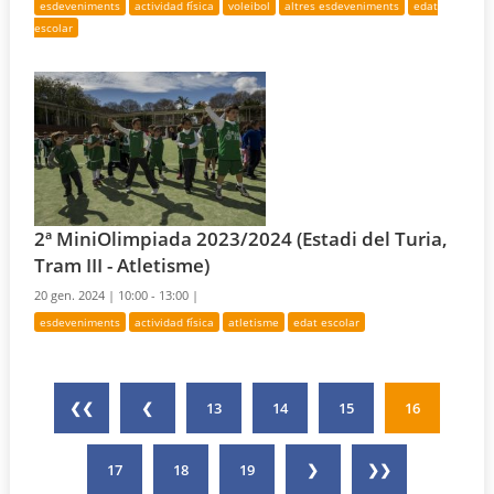
esdeveniments
actividad física
voleibol
altres esdeveniments
edat
escolar
2ª MiniOlimpiada 2023/2024 (Estadi del Turia,
Tram III - Atletisme)
20 gen. 2024 |
10:00 - 13:00 |
esdeveniments
actividad física
atletisme
edat escolar
❮❮
❮
13
14
15
16
17
18
19
❯
❯❯