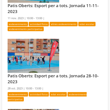
Patis Oberts: Esport per a tots. Jornada 11-11-
2023
11 nov. 2023 |
10:00 - 13:00 |
esdeveniments
actividad física
altres esdeveniments
edat escolar
esdeveniments participatius
Patis Oberts: Esport per a tots. Jornada 28-10-
2023
28 oct. 2023 |
10:00 - 13:00 |
esdeveniments
actividad física
edat escolar
esdeveniments
participatius